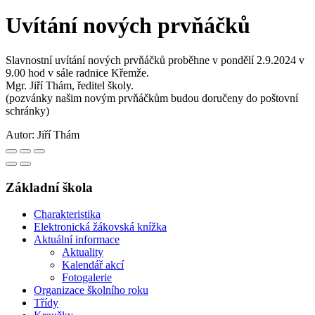
Uvítání nových prvňáčků
Slavnostní uvítání nových prvňáčků proběhne v pondělí 2.9.2024 v
9.00 hod v sále radnice Křemže.
Mgr. Jiří Thám, ředitel školy.
(pozvánky našim novým prvňáčkům budou doručeny do poštovní
schránky)
Autor:
Jiří Thám
Základní škola
Charakteristika
Elektronická žákovská knížka
Aktuální informace
Aktuality
Kalendář akcí
Fotogalerie
Organizace školního roku
Třídy