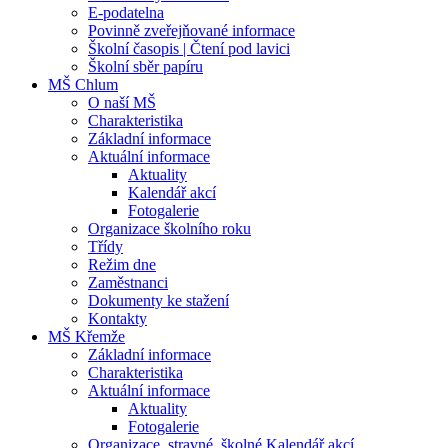
E-podatelna
Povinně zveřejňované informace
Školní časopis | Čtení pod lavici
Školní sběr papíru
MŠ Chlum
O naší MŠ
Charakteristika
Základní informace
Aktuální informace
Aktuality
Kalendář akcí
Fotogalerie
Organizace školního roku
Třídy
Režim dne
Zaměstnanci
Dokumenty ke stažení
Kontakty
MŠ Křemže
Základní informace
Charakteristika
Aktuální informace
Aktuality
Fotogalerie
Organizace, stravné, školné Kalendář akcí