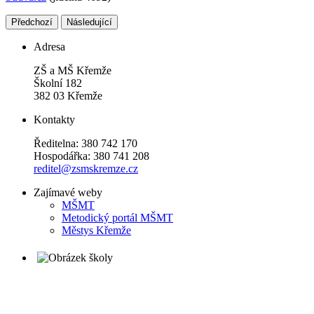
Předchozí
Následující
Adresa
ZŠ a MŠ Křemže
Školní 182
382 03 Křemže
Kontakty
Ředitelna: 380 742 170
Hospodářka: 380 741 208
reditel@zsmskremze.cz
Zajímavé weby
M
ŠMT
Metodický portál MŠMT
Městys Křemže