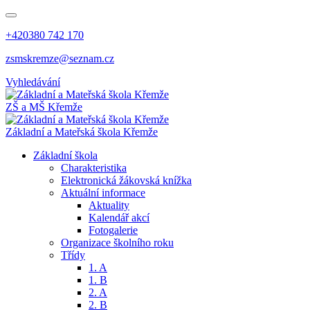
+420380 742 170
zsmskremze@seznam.cz
Vyhledávání
ZŠ a MŠ Křemže
Základní a Mateřská škola Křemže
Základní škola
Charakteristika
Elektronická žákovská knížka
Aktuální informace
Aktuality
Kalendář akcí
Fotogalerie
Organizace školního roku
Třídy
1. A
1. B
2. A
2. B