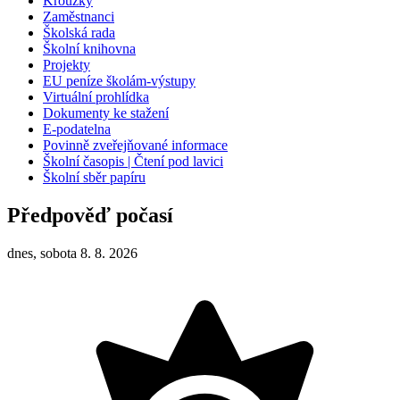
Kroužky
Zaměstnanci
Školská rada
Školní knihovna
Projekty
EU peníze školám-výstupy
Virtuální prohlídka
Dokumenty ke stažení
E-podatelna
Povinně zveřejňované informace
Školní časopis | Čtení pod lavici
Školní sběr papíru
Předpověď počasí
dnes, sobota 8. 8. 2026