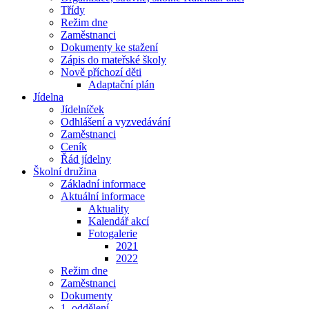
Třídy
Režim dne
Zaměstnanci
Dokumenty ke stažení
Zápis do mateřské školy
Nově příchozí děti
Adaptační plán
Jídelna
Jídelníček
Odhlášení a vyzvedávání
Zaměstnanci
Ceník
Řád jídelny
Školní družina
Základní informace
Aktuální informace
Aktuality
Kalendář akcí
Fotogalerie
2021
2022
Režim dne
Zaměstnanci
Dokumenty
1. oddělení