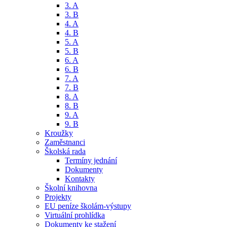
3. A
3. B
4. A
4. B
5. A
5. B
6. A
6. B
7. A
7. B
8. A
8. B
9. A
9. B
Kroužky
Zaměstnanci
Školská rada
Termíny jednání
Dokumenty
Kontakty
Školní knihovna
Projekty
EU peníze školám-výstupy
Virtuální prohlídka
Dokumenty ke stažení