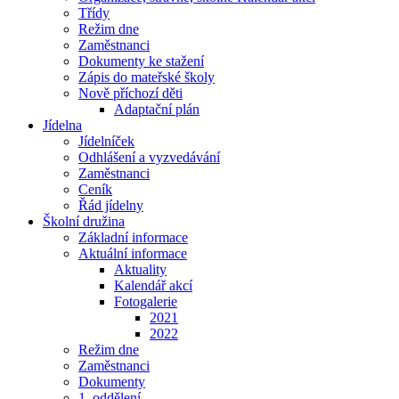
Třídy
Režim dne
Zaměstnanci
Dokumenty ke stažení
Zápis do mateřské školy
Nově příchozí děti
Adaptační plán
Jídelna
Jídelníček
Odhlášení a vyzvedávání
Zaměstnanci
Ceník
Řád jídelny
Školní družina
Základní informace
Aktuální informace
Aktuality
Kalendář akcí
Fotogalerie
2021
2022
Režim dne
Zaměstnanci
Dokumenty
1. oddělení