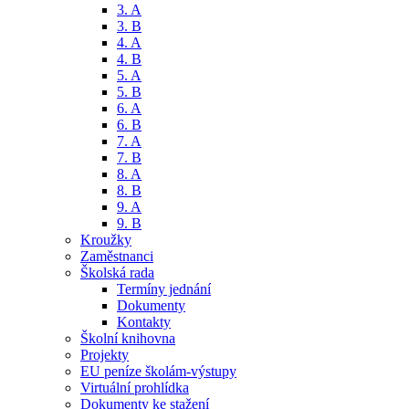
3. A
3. B
4. A
4. B
5. A
5. B
6. A
6. B
7. A
7. B
8. A
8. B
9. A
9. B
Kroužky
Zaměstnanci
Školská rada
Termíny jednání
Dokumenty
Kontakty
Školní knihovna
Projekty
EU peníze školám-výstupy
Virtuální prohlídka
Dokumenty ke stažení