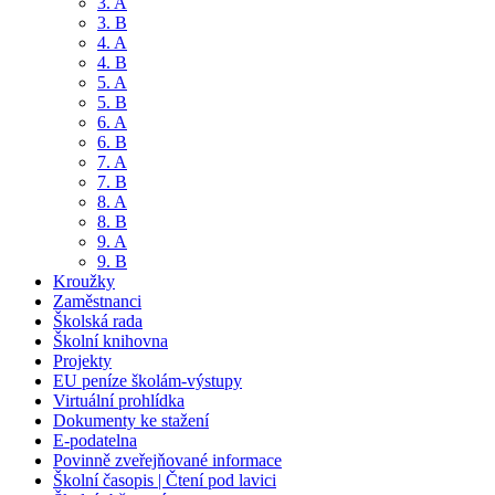
3. A
3. B
4. A
4. B
5. A
5. B
6. A
6. B
7. A
7. B
8. A
8. B
9. A
9. B
Kroužky
Zaměstnanci
Školská rada
Školní knihovna
Projekty
EU peníze školám-výstupy
Virtuální prohlídka
Dokumenty ke stažení
E-podatelna
Povinně zveřejňované informace
Školní časopis | Čtení pod lavici