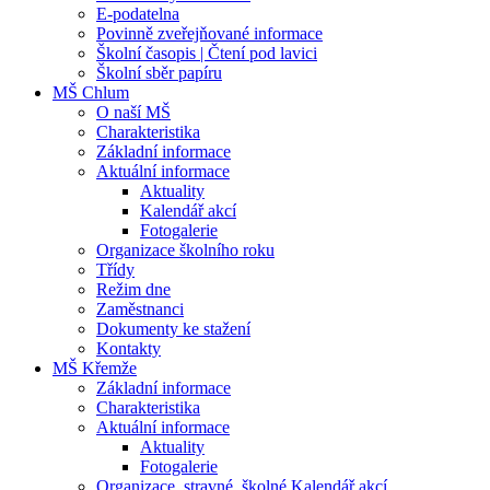
E-podatelna
Povinně zveřejňované informace
Školní časopis | Čtení pod lavici
Školní sběr papíru
MŠ Chlum
O naší MŠ
Charakteristika
Základní informace
Aktuální informace
Aktuality
Kalendář akcí
Fotogalerie
Organizace školního roku
Třídy
Režim dne
Zaměstnanci
Dokumenty ke stažení
Kontakty
MŠ Křemže
Základní informace
Charakteristika
Aktuální informace
Aktuality
Fotogalerie
Organizace, stravné, školné Kalendář akcí