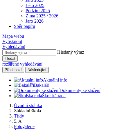
Jaro 2025
Léto 2025
Podzim 2025
Zima 2025 / 2026
Jaro 2026
Sběr papíru
Mapa webu
Vytisknout
Vyhledávání
Hledaný výraz
Hledat
rozšířené vyhledávání
Předchozí
Následující
Aktuální info
Bakaláři
Dokumenty ke stažení
Školská rada
Úvodní stránka
Základní škola
Třídy
5. A
Fotogalerie