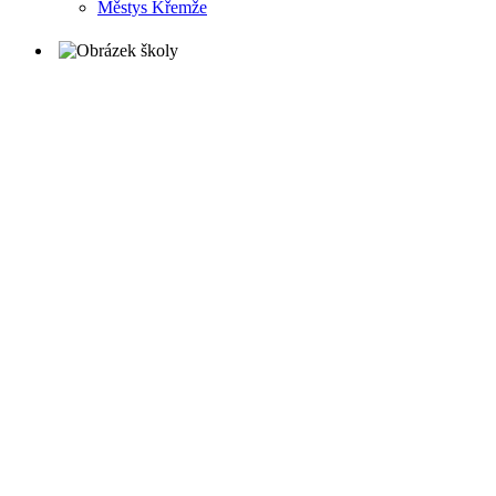
Městys Křemže