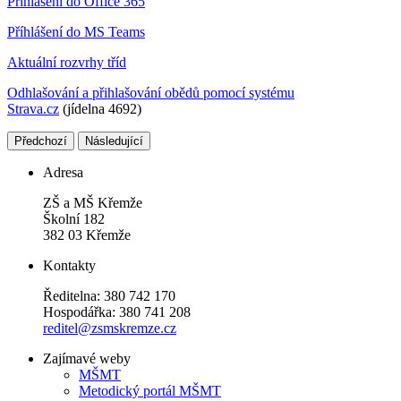
Přihlášení do Office 365
Příhlášení do MS Teams
Aktuální rozvrhy tříd
Odhlašování a přihlašování obědů pomocí systému
Strava.cz
(jídelna 4692)
Předchozí
Následující
Adresa
ZŠ a MŠ Křemže
Školní 182
382 03 Křemže
Kontakty
Ředitelna: 380 742 170
Hospodářka: 380 741 208
reditel@zsmskremze.cz
Zajímavé weby
M
ŠMT
Metodický portál MŠMT