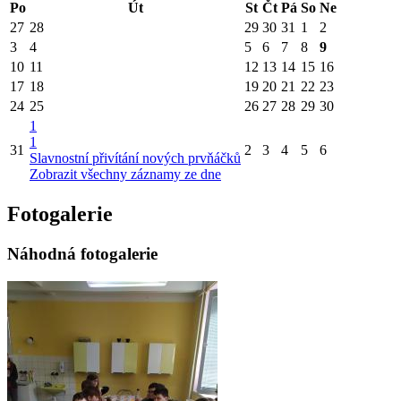
Po
Út
St
Čt
Pá
So
Ne
27
28
29
30
31
1
2
3
4
5
6
7
8
9
10
11
12
13
14
15
16
17
18
19
20
21
22
23
24
25
26
27
28
29
30
1
1
31
2
3
4
5
6
Slavnostní přivítání nových prvňáčků
Zobrazit všechny záznamy ze dne
Fotogalerie
Náhodná fotogalerie