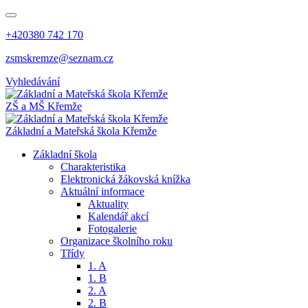
+420380 742 170
zsmskremze@seznam.cz
Vyhledávání
ZŠ a MŠ Křemže
Základní a Mateřská škola Křemže
Základní škola
Charakteristika
Elektronická žákovská knížka
Aktuální informace
Aktuality
Kalendář akcí
Fotogalerie
Organizace školního roku
Třídy
1. A
1. B
2. A
2. B