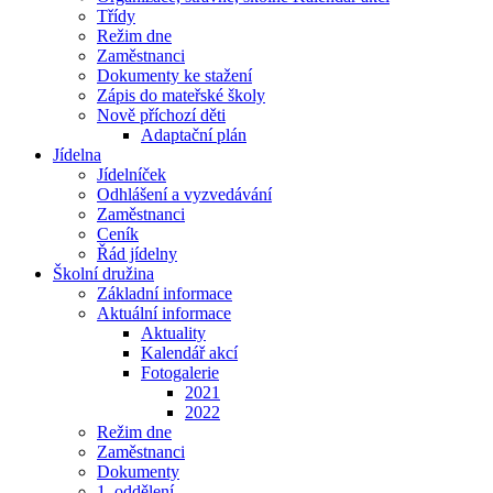
Třídy
Režim dne
Zaměstnanci
Dokumenty ke stažení
Zápis do mateřské školy
Nově příchozí děti
Adaptační plán
Jídelna
Jídelníček
Odhlášení a vyzvedávání
Zaměstnanci
Ceník
Řád jídelny
Školní družina
Základní informace
Aktuální informace
Aktuality
Kalendář akcí
Fotogalerie
2021
2022
Režim dne
Zaměstnanci
Dokumenty
1. oddělení