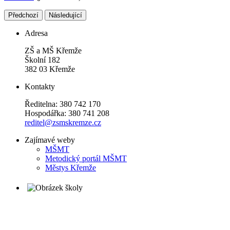
Předchozí
Následující
Adresa
ZŠ a MŠ Křemže
Školní 182
382 03 Křemže
Kontakty
Ředitelna: 380 742 170
Hospodářka: 380 741 208
reditel@zsmskremze.cz
Zajímavé weby
M
ŠMT
Metodický portál MŠMT
Městys Křemže