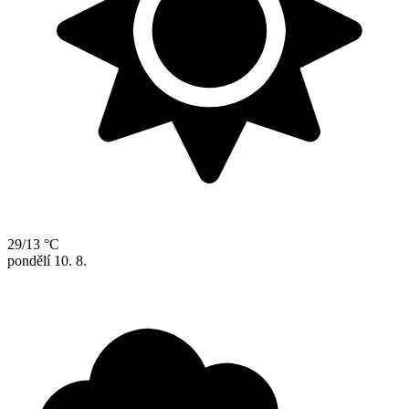
29/13 °C
pondělí
10. 8.