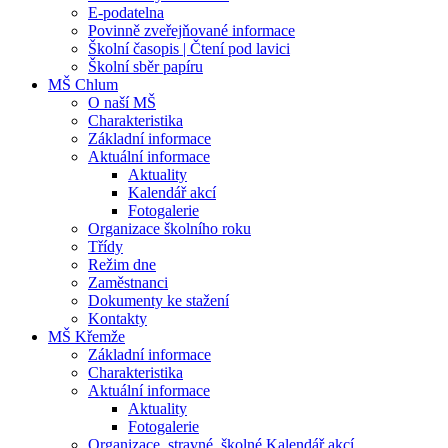
E-podatelna
Povinně zveřejňované informace
Školní časopis | Čtení pod lavici
Školní sběr papíru
MŠ Chlum
O naší MŠ
Charakteristika
Základní informace
Aktuální informace
Aktuality
Kalendář akcí
Fotogalerie
Organizace školního roku
Třídy
Režim dne
Zaměstnanci
Dokumenty ke stažení
Kontakty
MŠ Křemže
Základní informace
Charakteristika
Aktuální informace
Aktuality
Fotogalerie
Organizace, stravné, školné Kalendář akcí