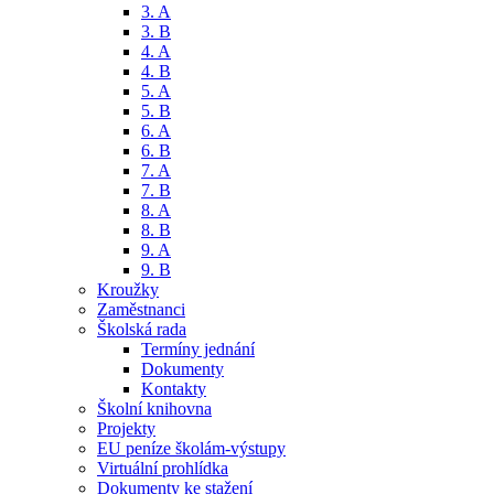
3. A
3. B
4. A
4. B
5. A
5. B
6. A
6. B
7. A
7. B
8. A
8. B
9. A
9. B
Kroužky
Zaměstnanci
Školská rada
Termíny jednání
Dokumenty
Kontakty
Školní knihovna
Projekty
EU peníze školám-výstupy
Virtuální prohlídka
Dokumenty ke stažení