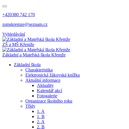
+420380 742 170
zsmskremze@seznam.cz
Vyhledávání
ZŠ a MŠ Křemže
Základní a Mateřská škola Křemže
Základní škola
Charakteristika
Elektronická žákovská knížka
Aktuální informace
Aktuality
Kalendář akcí
Fotogalerie
Organizace školního roku
Třídy
1. A
1. B
2. A
2. B