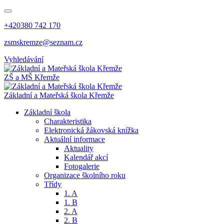
+420380 742 170
zsmskremze@seznam.cz
Vyhledávání
ZŠ a MŠ Křemže
Základní a Mateřská škola Křemže
Základní škola
Charakteristika
Elektronická žákovská knížka
Aktuální informace
Aktuality
Kalendář akcí
Fotogalerie
Organizace školního roku
Třídy
1. A
1. B
2. A
2. B