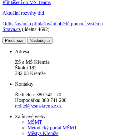
Příhlášení do MS Teams
Aktuální rozvrhy tříd
Odhlašování a přihlašování obědů pomocí systému
Strava.cz
(jídelna 4692)
Předchozí
Následující
Adresa
ZŠ a MŠ Křemže
Školní 182
382 03 Křemže
Kontakty
Ředitelna: 380 742 170
Hospodářka: 380 741 208
reditel@zsmskremze.cz
Zajímavé weby
M
ŠMT
Metodický portál MŠMT
Městys Křemže