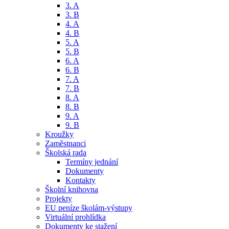
3. A
3. B
4. A
4. B
5. A
5. B
6. A
6. B
7. A
7. B
8. A
8. B
9. A
9. B
Kroužky
Zaměstnanci
Školská rada
Termíny jednání
Dokumenty
Kontakty
Školní knihovna
Projekty
EU peníze školám-výstupy
Virtuální prohlídka
Dokumenty ke stažení