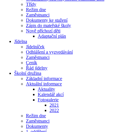
Třídy
Režim dne
Zaměstnanci
Dokumenty ke stažení
Zápis do mateřské školy
Nově příchozí děti
Adaptační plán
Jídelna
Jídelníček
Odhlášení a vyzvedávání
Zaměstnanci
Ceník
Řád jídelny
Školní družina
Základní informace
Aktuální informace
Aktuality
Kalendář akcí
Fotogalerie
2021
2022
Režim dne
Zaměstnanci
Dokumenty
1. oddělení