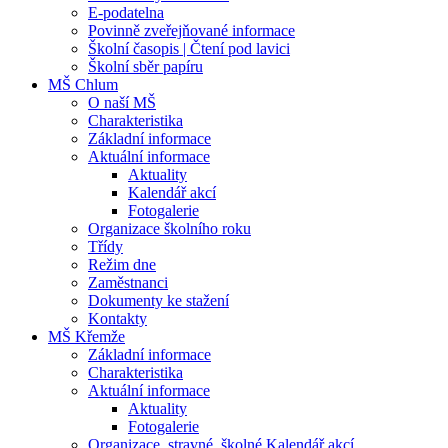
E-podatelna
Povinně zveřejňované informace
Školní časopis | Čtení pod lavici
Školní sběr papíru
MŠ Chlum
O naší MŠ
Charakteristika
Základní informace
Aktuální informace
Aktuality
Kalendář akcí
Fotogalerie
Organizace školního roku
Třídy
Režim dne
Zaměstnanci
Dokumenty ke stažení
Kontakty
MŠ Křemže
Základní informace
Charakteristika
Aktuální informace
Aktuality
Fotogalerie
Organizace, stravné, školné Kalendář akcí