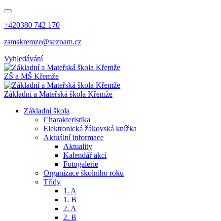
+420380 742 170
zsmskremze@seznam.cz
Vyhledávání
ZŠ a MŠ Křemže
Základní a Mateřská škola Křemže
Základní škola
Charakteristika
Elektronická žákovská knížka
Aktuální informace
Aktuality
Kalendář akcí
Fotogalerie
Organizace školního roku
Třídy
1. A
1. B
2. A
2. B