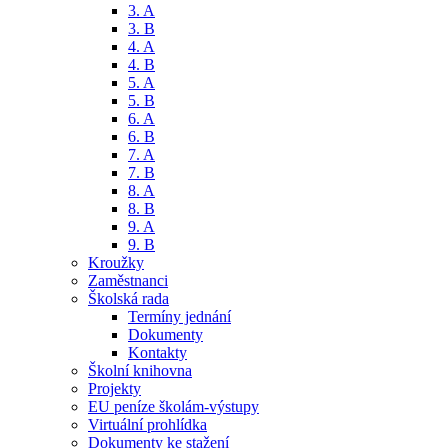
3. A
3. B
4. A
4. B
5. A
5. B
6. A
6. B
7. A
7. B
8. A
8. B
9. A
9. B
Kroužky
Zaměstnanci
Školská rada
Termíny jednání
Dokumenty
Kontakty
Školní knihovna
Projekty
EU peníze školám-výstupy
Virtuální prohlídka
Dokumenty ke stažení