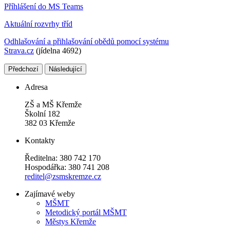
Příhlášení do MS Teams
Aktuální rozvrhy tříd
Odhlašování a přihlašování obědů pomocí systému
Strava.cz
(jídelna 4692)
Předchozí
Následující
Adresa
ZŠ a MŠ Křemže
Školní 182
382 03 Křemže
Kontakty
Ředitelna: 380 742 170
Hospodářka: 380 741 208
reditel@zsmskremze.cz
Zajímavé weby
M
ŠMT
Metodický portál MŠMT
Městys Křemže