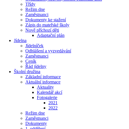
Třídy
Režim dne
Zaměstnanci
Dokumenty ke stažení
Zápis do mateřské školy
Nově příchozí děti
Adaptační plán
Jídelna
Jídelníček
Odhlášení a vyzvedávání
Zaměstnanci
Ceník
Řád jídelny
Školní družina
Základní informace
Aktuální informace
Aktuality
Kalendář akcí
Fotogalerie
2021
2022
Režim dne
Zaměstnanci
Dokumenty
1. oddělení