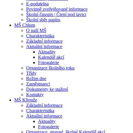
E-podatelna
Povinně zveřejňované informace
Školní časopis | Čtení pod lavici
Školní sběr papíru
MŠ Chlum
O naší MŠ
Charakteristika
Základní informace
Aktuální informace
Aktuality
Kalendář akcí
Fotogalerie
Organizace školního roku
Třídy
Režim dne
Zaměstnanci
Dokumenty ke stažení
Kontakty
MŠ Křemže
Základní informace
Charakteristika
Aktuální informace
Aktuality
Fotogalerie
Organizace, stravné, školné Kalendář akcí