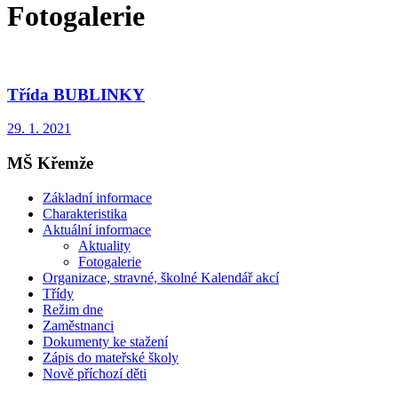
Fotogalerie
Třída BUBLINKY
29. 1. 2021
MŠ Křemže
Základní informace
Charakteristika
Aktuální informace
Aktuality
Fotogalerie
Organizace, stravné, školné Kalendář akcí
Třídy
Režim dne
Zaměstnanci
Dokumenty ke stažení
Zápis do mateřské školy
Nově příchozí děti