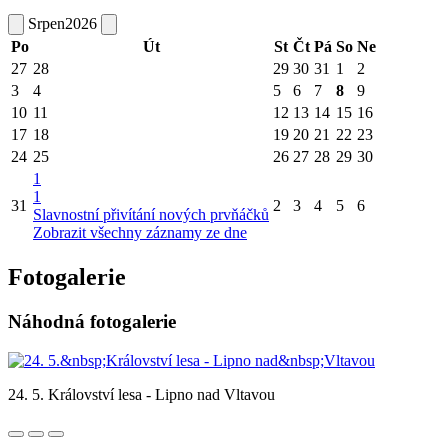
Srpen
2026
Po
Út
St
Čt
Pá
So
Ne
27
28
29
30
31
1
2
3
4
5
6
7
8
9
10
11
12
13
14
15
16
17
18
19
20
21
22
23
24
25
26
27
28
29
30
1
1
31
2
3
4
5
6
Slavnostní přivítání nových prvňáčků
Zobrazit všechny záznamy ze dne
Fotogalerie
Náhodná fotogalerie
24. 5. Království lesa - Lipno nad Vltavou