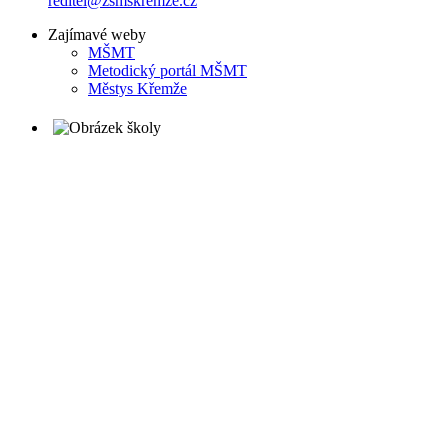
reditel@zsmskremze.cz
Zajímavé weby
M
ŠMT
Metodický portál MŠMT
Městys Křemže