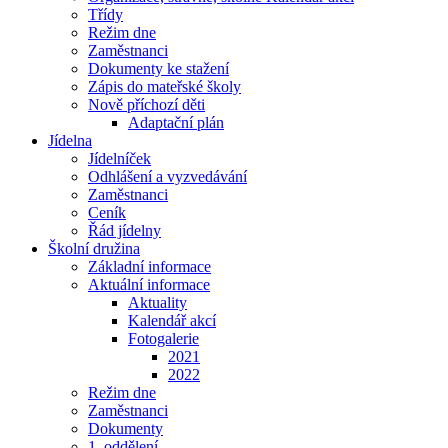
Třídy
Režim dne
Zaměstnanci
Dokumenty ke stažení
Zápis do mateřské školy
Nově příchozí děti
Adaptační plán
Jídelna
Jídelníček
Odhlášení a vyzvedávání
Zaměstnanci
Ceník
Řád jídelny
Školní družina
Základní informace
Aktuální informace
Aktuality
Kalendář akcí
Fotogalerie
2021
2022
Režim dne
Zaměstnanci
Dokumenty
1. oddělení