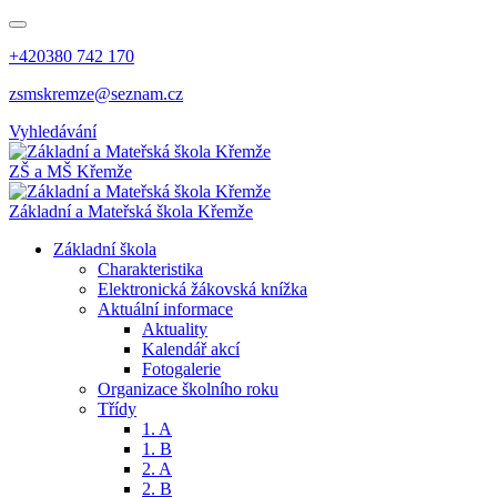
+420380 742 170
zsmskremze@seznam.cz
Vyhledávání
ZŠ a MŠ Křemže
Základní a Mateřská škola Křemže
Základní škola
Charakteristika
Elektronická žákovská knížka
Aktuální informace
Aktuality
Kalendář akcí
Fotogalerie
Organizace školního roku
Třídy
1. A
1. B
2. A
2. B