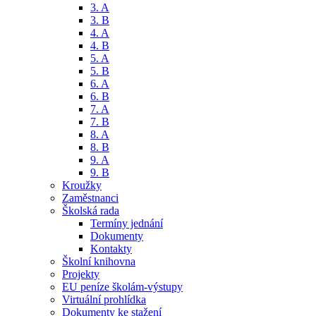
3. A
3. B
4. A
4. B
5. A
5. B
6. A
6. B
7. A
7. B
8. A
8. B
9. A
9. B
Kroužky
Zaměstnanci
Školská rada
Termíny jednání
Dokumenty
Kontakty
Školní knihovna
Projekty
EU peníze školám-výstupy
Virtuální prohlídka
Dokumenty ke stažení