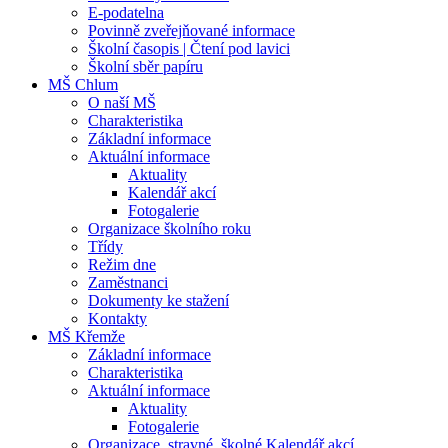
E-podatelna
Povinně zveřejňované informace
Školní časopis | Čtení pod lavici
Školní sběr papíru
MŠ Chlum
O naší MŠ
Charakteristika
Základní informace
Aktuální informace
Aktuality
Kalendář akcí
Fotogalerie
Organizace školního roku
Třídy
Režim dne
Zaměstnanci
Dokumenty ke stažení
Kontakty
MŠ Křemže
Základní informace
Charakteristika
Aktuální informace
Aktuality
Fotogalerie
Organizace, stravné, školné Kalendář akcí