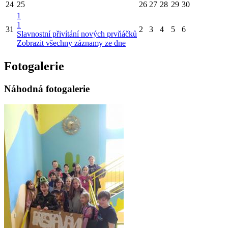
24
25
26
27
28
29
30
1
1
31
2
3
4
5
6
Slavnostní přivítání nových prvňáčků
Zobrazit všechny záznamy ze dne
Fotogalerie
Náhodná fotogalerie