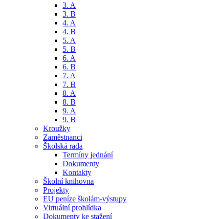
3. A
3. B
4. A
4. B
5. A
5. B
6. A
6. B
7. A
7. B
8. A
8. B
9. A
9. B
Kroužky
Zaměstnanci
Školská rada
Termíny jednání
Dokumenty
Kontakty
Školní knihovna
Projekty
EU peníze školám-výstupy
Virtuální prohlídka
Dokumenty ke stažení