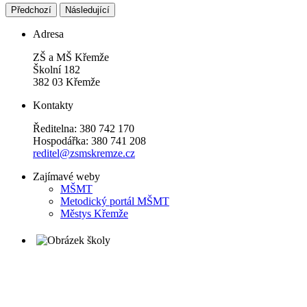
Předchozí
Následující
Adresa
ZŠ a MŠ Křemže
Školní 182
382 03 Křemže
Kontakty
Ředitelna: 380 742 170
Hospodářka: 380 741 208
reditel@zsmskremze.cz
Zajímavé weby
M
ŠMT
Metodický portál MŠMT
Městys Křemže