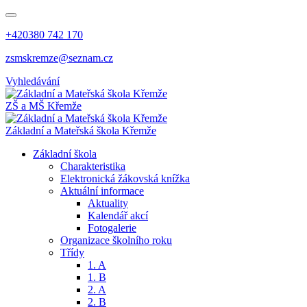
+420380 742 170
zsmskremze@seznam.cz
Vyhledávání
ZŠ a MŠ Křemže
Základní a Mateřská škola Křemže
Základní škola
Charakteristika
Elektronická žákovská knížka
Aktuální informace
Aktuality
Kalendář akcí
Fotogalerie
Organizace školního roku
Třídy
1. A
1. B
2. A
2. B