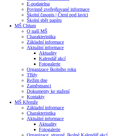
E-podatelna
Povinně zveřejňované informace
Školní časopis | Čtení pod lavici
Školní sběr papíru
MŠ Chlum
O naší MŠ
Charakteristika
Základní informace
Aktuální informace
Aktuality
Kalendář akcí
Fotogalerie
Organizace školního roku
Třídy
Režim dne
Zaměstnanci
Dokumenty ke stažení
Kontakty
MŠ Křemže
Základní informace
Charakteristika
Aktuální informace
Aktuality
Fotogalerie
Organizace, stravné, školné Kalendář akcí