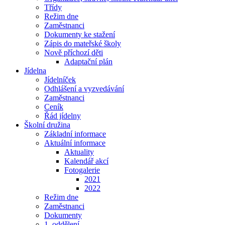
Třídy
Režim dne
Zaměstnanci
Dokumenty ke stažení
Zápis do mateřské školy
Nově příchozí děti
Adaptační plán
Jídelna
Jídelníček
Odhlášení a vyzvedávání
Zaměstnanci
Ceník
Řád jídelny
Školní družina
Základní informace
Aktuální informace
Aktuality
Kalendář akcí
Fotogalerie
2021
2022
Režim dne
Zaměstnanci
Dokumenty
1. oddělení