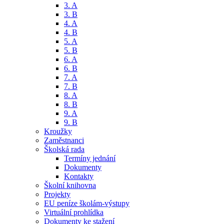
3. A
3. B
4. A
4. B
5. A
5. B
6. A
6. B
7. A
7. B
8. A
8. B
9. A
9. B
Kroužky
Zaměstnanci
Školská rada
Termíny jednání
Dokumenty
Kontakty
Školní knihovna
Projekty
EU peníze školám-výstupy
Virtuální prohlídka
Dokumenty ke stažení