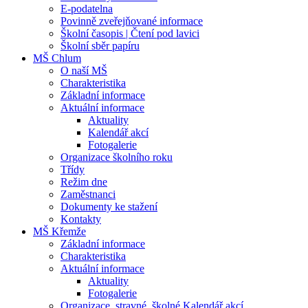
E-podatelna
Povinně zveřejňované informace
Školní časopis | Čtení pod lavici
Školní sběr papíru
MŠ Chlum
O naší MŠ
Charakteristika
Základní informace
Aktuální informace
Aktuality
Kalendář akcí
Fotogalerie
Organizace školního roku
Třídy
Režim dne
Zaměstnanci
Dokumenty ke stažení
Kontakty
MŠ Křemže
Základní informace
Charakteristika
Aktuální informace
Aktuality
Fotogalerie
Organizace, stravné, školné Kalendář akcí