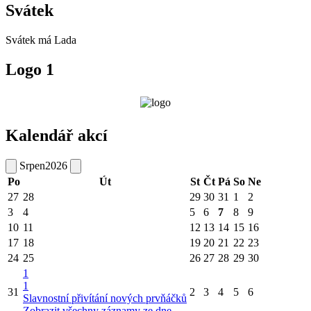
Svátek
Svátek má
Lada
Logo 1
Kalendář akcí
Srpen
2026
Po
Út
St
Čt
Pá
So
Ne
27
28
29
30
31
1
2
3
4
5
6
7
8
9
10
11
12
13
14
15
16
17
18
19
20
21
22
23
24
25
26
27
28
29
30
1
1
31
2
3
4
5
6
Slavnostní přivítání nových prvňáčků
Zobrazit všechny záznamy ze dne