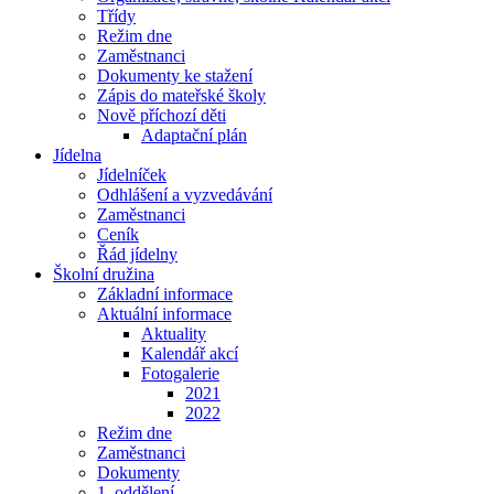
Třídy
Režim dne
Zaměstnanci
Dokumenty ke stažení
Zápis do mateřské školy
Nově příchozí děti
Adaptační plán
Jídelna
Jídelníček
Odhlášení a vyzvedávání
Zaměstnanci
Ceník
Řád jídelny
Školní družina
Základní informace
Aktuální informace
Aktuality
Kalendář akcí
Fotogalerie
2021
2022
Režim dne
Zaměstnanci
Dokumenty
1. oddělení