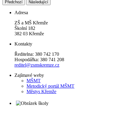
Předchozí
Následující
Adresa
ZŠ a MŠ Křemže
Školní 182
382 03 Křemže
Kontakty
Ředitelna: 380 742 170
Hospodářka: 380 741 208
reditel@zsmskremze.cz
Zajímavé weby
M
ŠMT
Metodický portál MŠMT
Městys Křemže