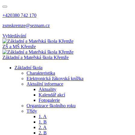
+420380 742 170
zsmskremze@seznam.cz
Vyhledávání
ZŠ a MŠ Křemže
Základní a Mateřská škola Křemže
Základní škola
Charakteristika
Elektronická žákovská knížka
Aktuální informace
Aktuality
Kalendář akcí
Fotogalerie
Organizace školního roku
Třídy
1. A
1. B
2. A
2. B