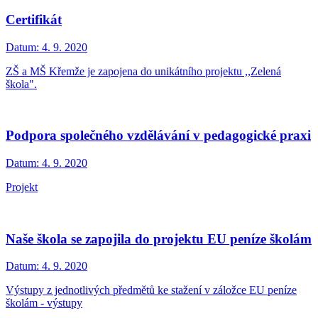
Certifikát
Datum:
4. 9. 2020
ZŠ a MŠ Křemže je zapojena do unikátního projektu ,,Zelená
škola".
Podpora společného vzdělávání v pedagogické praxi
Datum:
4. 9. 2020
Projekt
Naše škola se zapojila do projektu EU peníze školám
Datum:
4. 9. 2020
Výstupy z jednotlivých předmětů ke stažení v záložce EU peníze
školám - výstupy