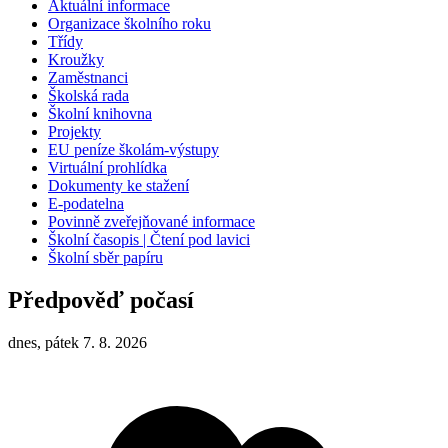
Aktuální informace
Organizace školního roku
Třídy
Kroužky
Zaměstnanci
Školská rada
Školní knihovna
Projekty
EU peníze školám-výstupy
Virtuální prohlídka
Dokumenty ke stažení
E-podatelna
Povinně zveřejňované informace
Školní časopis | Čtení pod lavici
Školní sběr papíru
Předpověď počasí
dnes, pátek 7. 8. 2026