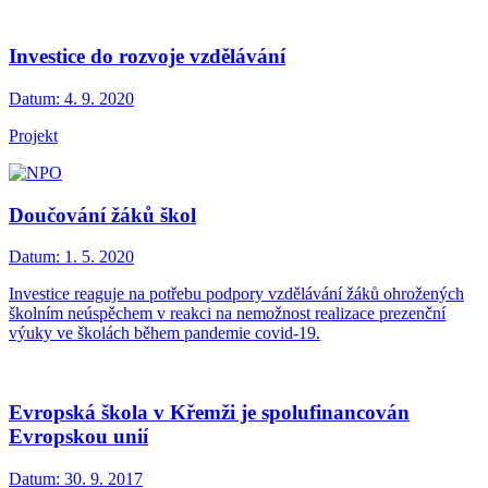
Investice do rozvoje vzdělávání
Datum:
4. 9. 2020
Projekt
Doučování žáků škol
Datum:
1. 5. 2020
Investice reaguje na potřebu podpory vzdělávání žáků ohrožených
školním neúspěchem v reakci na nemožnost realizace prezenční
výuky ve školách během pandemie covid-19.
Evropská škola v Křemži je spolufinancován
Evropskou unií
Datum:
30. 9. 2017