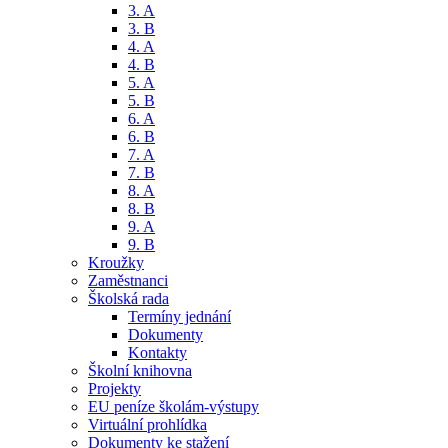
3. A
3. B
4. A
4. B
5. A
5. B
6. A
6. B
7. A
7. B
8. A
8. B
9. A
9. B
Kroužky
Zaměstnanci
Školská rada
Termíny jednání
Dokumenty
Kontakty
Školní knihovna
Projekty
EU peníze školám-výstupy
Virtuální prohlídka
Dokumenty ke stažení