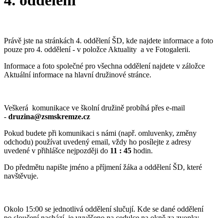
4. oddělení
Právě jste na stránkách 4. oddělení ŠD, kde najdete informace a foto
pouze pro 4. oddělení - v položce Aktuality a ve Fotogalerii.
Informace a foto společné pro všechna oddělení najdete v záložce
Aktuální informace na hlavní družinové stránce.
Veškerá komunikace ve školní družině probíhá přes e-mail
-
druzina@zsmskremze.cz
Pokud budete při komunikaci s námi (např. omluvenky, změny
odchodu) používat uvedený email, vždy ho posílejte z adresy
uvedené v přihlášce nejpozději do
11 : 45
hodin.
Do předmětu napište jméno a příjmení žáka a oddělení ŠD, které
navštěvuje.
Okolo 15:00 se jednotlivá oddělení slučují. Kde se dané oddělení
po sloučení nachází, je vyvěšeno na cedulce na okně za zvonky