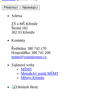
Předchozí
Následující
Adresa
ZŠ a MŠ Křemže
Školní 182
382 03 Křemže
Kontakty
Ředitelna: 380 742 170
Hospodářka: 380 741 208
reditel@zsmskremze.cz
Zajímavé weby
M
ŠMT
Metodický portál MŠMT
Městys Křemže