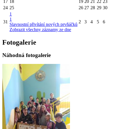
17
18
19
20
21
22
23
24
25
26
27
28
29
30
1
1
31
2
3
4
5
6
Slavnostní přivítání nových prvňáčků
Zobrazit všechny záznamy ze dne
Fotogalerie
Náhodná fotogalerie