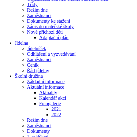
Třídy
Režim dne
Zaměstnanci
Dokumenty ke stažení
Zápis do mateřské školy
Nově příchozí děti
Adaptační plán
Jídelna
Jídelníček
Odhlášení a vyzvedávání
Zaměstnanci
Ceník
Řád jídelny
Školní družina
Základní informace
Aktuální informace
Aktuality
Kalendář akcí
Fotogalerie
2021
2022
Režim dne
Zaměstnanci
Dokumenty
1. oddělení