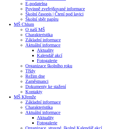
E-podatelna
Povinně zveřejňované informace
Školní časopis | Čtení pod lavici
Školní sběr papíru
MŠ Chlum
O naší MŠ
Charakteristika
Základní informace
Aktuální informace
Aktuality
Kalendář akcí
Fotogalerie
Organizace školního roku
Třídy
Režim dne
Zaměstnanci
Dokumenty ke stažení
Kontakty
MŠ Křemže
Základní informace
Charakteristika
Aktuální informace
Aktuality
Fotogalerie
Organizace, stravné, školné Kalendář akcí