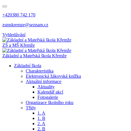
+420380 742 170
zsmskremze@seznam.cz
Vyhledávání
ZŠ a MŠ Křemže
Základní a Mateřská škola Křemže
Základní škola
Charakteristika
Elektronická žákovská knížka
Aktuální informace
Aktuality
Kalendář akcí
Fotogalerie
Organizace školního roku
Třídy
1. A
1. B
2. A
2. B