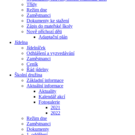
Třídy
Režim dne
Zaměstnanci
Dokumenty ke stažení
Zápis do mateřské školy
Nově příchozí děti
Adaptační plán
Jídelna
Jídelníček
Odhlášení a vyzvedávání
Zaměstnanci
Ceník
Řád jídelny
Školní družina
Základní informace
Aktuální informace
Aktuality
Kalendář akcí
Fotogalerie
2021
2022
Režim dne
Zaměstnanci
Dokumenty
1. oddělení