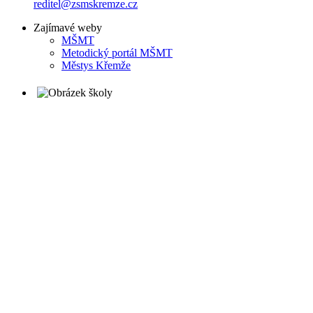
reditel@zsmskremze.cz
Zajímavé weby
M
ŠMT
Metodický portál MŠMT
Městys Křemže