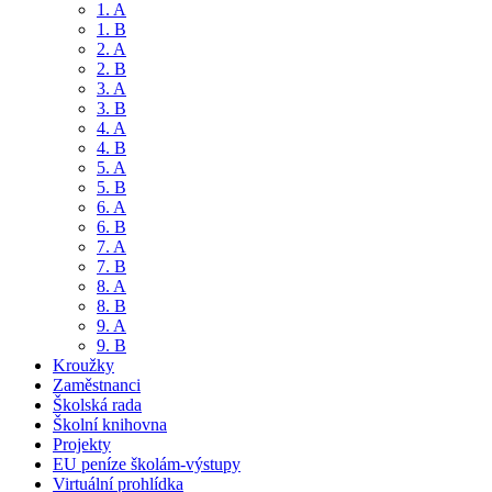
1. A
1. B
2. A
2. B
3. A
3. B
4. A
4. B
5. A
5. B
6. A
6. B
7. A
7. B
8. A
8. B
9. A
9. B
Kroužky
Zaměstnanci
Školská rada
Školní knihovna
Projekty
EU peníze školám-výstupy
Virtuální prohlídka