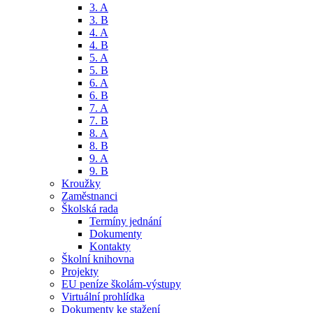
3. A
3. B
4. A
4. B
5. A
5. B
6. A
6. B
7. A
7. B
8. A
8. B
9. A
9. B
Kroužky
Zaměstnanci
Školská rada
Termíny jednání
Dokumenty
Kontakty
Školní knihovna
Projekty
EU peníze školám-výstupy
Virtuální prohlídka
Dokumenty ke stažení