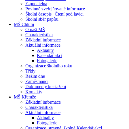
E-podatelna
Povinně zveřejňované informace
Školní časopis | Čtení pod lavici
Školní sběr papíru
MŠ Chlum
O naší MŠ
Charakteristika
Základní informace
Aktuální informace
Aktuality
Kalendář akcí
Fotogalerie
Organizace školního roku
Třídy
Režim dne
Zaměstnanci
Dokumenty ke stažení
Kontakty
MŠ Křemže
Základní informace
Charakteristika
Aktuální informace
Aktuality
Fotogalerie
Organizace, stravné, školné Kalendář akcí