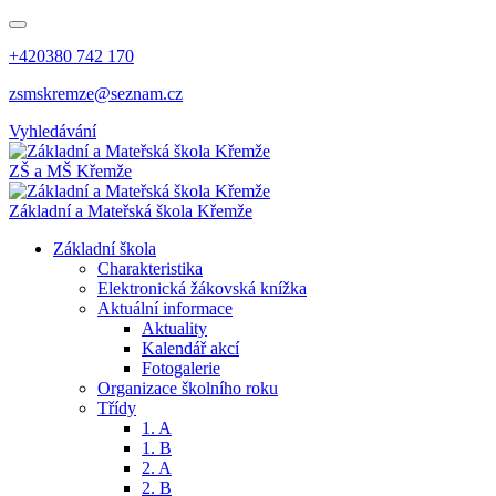
+420380 742 170
zsmskremze@seznam.cz
Vyhledávání
ZŠ a MŠ Křemže
Základní a Mateřská škola Křemže
Základní škola
Charakteristika
Elektronická žákovská knížka
Aktuální informace
Aktuality
Kalendář akcí
Fotogalerie
Organizace školního roku
Třídy
1. A
1. B
2. A
2. B