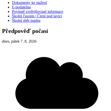
Dokumenty ke stažení
E-podatelna
Povinně zveřejňované informace
Školní časopis | Čtení pod lavici
Školní sběr papíru
Předpověď počasí
dnes, pátek 7. 8. 2026