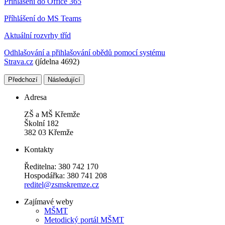
Přihlášení do Office 365
Příhlášení do MS Teams
Aktuální rozvrhy tříd
Odhlašování a přihlašování obědů pomocí systému
Strava.cz
(jídelna 4692)
Předchozí
Následující
Adresa
ZŠ a MŠ Křemže
Školní 182
382 03 Křemže
Kontakty
Ředitelna: 380 742 170
Hospodářka: 380 741 208
reditel@zsmskremze.cz
Zajímavé weby
M
ŠMT
Metodický portál MŠMT