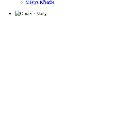
Městys Křemže