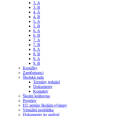
3. A
3. B
4. A
4. B
5. A
5. B
6. A
6. B
7. A
7. B
8. A
8. B
9. A
9. B
Kroužky
Zaměstnanci
Školská rada
Termíny jednání
Dokumenty
Kontakty
Školní knihovna
Projekty
EU peníze školám-výstupy
Virtuální prohlídka
Dokumenty ke stažení