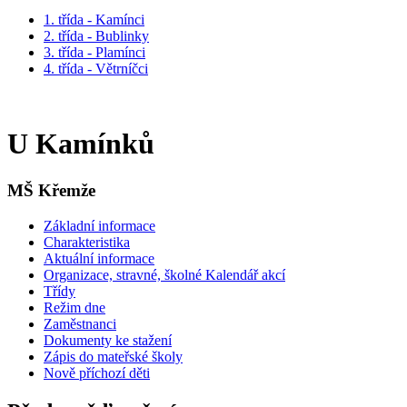
1. třída - Kamínci
2. třída - Bublinky
3. třída - Plamínci
4. třída - Větrníčci
U Kamínků
MŠ Křemže
Základní informace
Charakteristika
Aktuální informace
Organizace, stravné, školné Kalendář akcí
Třídy
Režim dne
Zaměstnanci
Dokumenty ke stažení
Zápis do mateřské školy
Nově příchozí děti