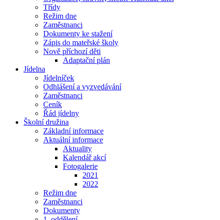
Třídy
Režim dne
Zaměstnanci
Dokumenty ke stažení
Zápis do mateřské školy
Nově příchozí děti
Adaptační plán
Jídelna
Jídelníček
Odhlášení a vyzvedávání
Zaměstnanci
Ceník
Řád jídelny
Školní družina
Základní informace
Aktuální informace
Aktuality
Kalendář akcí
Fotogalerie
2021
2022
Režim dne
Zaměstnanci
Dokumenty
1. oddělení