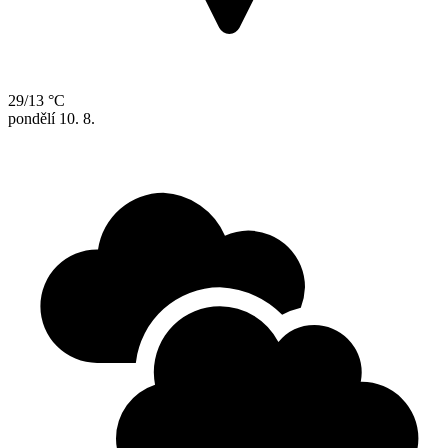
29/13 °C
pondělí
10. 8.