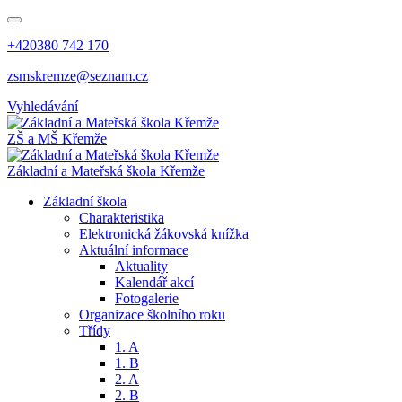
+420380 742 170
zsmskremze@seznam.cz
Vyhledávání
ZŠ a MŠ Křemže
Základní a Mateřská škola Křemže
Základní škola
Charakteristika
Elektronická žákovská knížka
Aktuální informace
Aktuality
Kalendář akcí
Fotogalerie
Organizace školního roku
Třídy
1. A
1. B
2. A
2. B