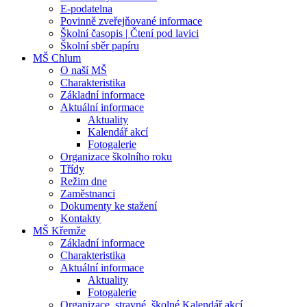
E-podatelna
Povinně zveřejňované informace
Školní časopis | Čtení pod lavici
Školní sběr papíru
MŠ Chlum
O naší MŠ
Charakteristika
Základní informace
Aktuální informace
Aktuality
Kalendář akcí
Fotogalerie
Organizace školního roku
Třídy
Režim dne
Zaměstnanci
Dokumenty ke stažení
Kontakty
MŠ Křemže
Základní informace
Charakteristika
Aktuální informace
Aktuality
Fotogalerie
Organizace, stravné, školné Kalendář akcí