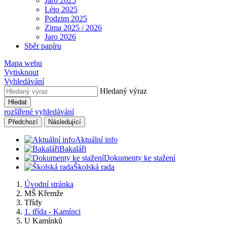
Jaro 2025
Léto 2025
Podzim 2025
Zima 2025 / 2026
Jaro 2026
Sběr papíru
Mapa webu
Vytisknout
Vyhledávání
Hledaný výraz
Hledat
rozšířené vyhledávání
Předchozí
Následující
Aktuální info
Bakaláři
Dokumenty ke stažení
Školská rada
Úvodní stránka
MŠ Křemže
Třídy
1. třída - Kamínci
U Kamínků