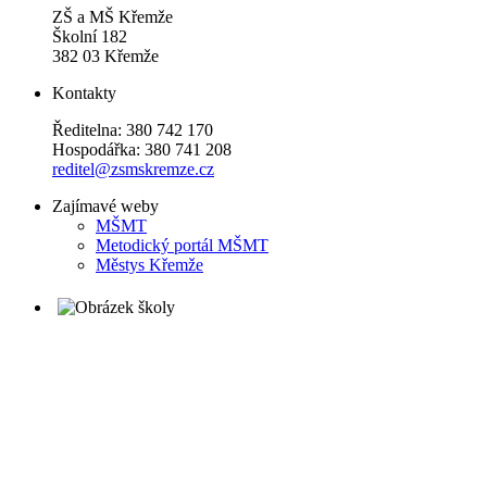
ZŠ a MŠ Křemže
Školní 182
382 03 Křemže
Kontakty
Ředitelna: 380 742 170
Hospodářka: 380 741 208
reditel@zsmskremze.cz
Zajímavé weby
M
ŠMT
Metodický portál MŠMT
Městys Křemže