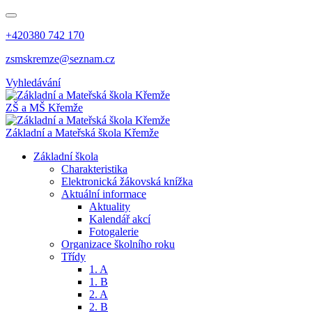
+420380 742 170
zsmskremze@seznam.cz
Vyhledávání
ZŠ a MŠ Křemže
Základní a Mateřská škola Křemže
Základní škola
Charakteristika
Elektronická žákovská knížka
Aktuální informace
Aktuality
Kalendář akcí
Fotogalerie
Organizace školního roku
Třídy
1. A
1. B
2. A
2. B