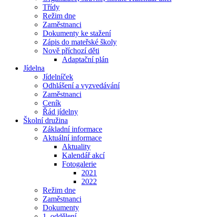
Třídy
Režim dne
Zaměstnanci
Dokumenty ke stažení
Zápis do mateřské školy
Nově příchozí děti
Adaptační plán
Jídelna
Jídelníček
Odhlášení a vyzvedávání
Zaměstnanci
Ceník
Řád jídelny
Školní družina
Základní informace
Aktuální informace
Aktuality
Kalendář akcí
Fotogalerie
2021
2022
Režim dne
Zaměstnanci
Dokumenty
1. oddělení