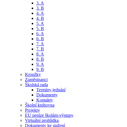
3. A
3. B
4. A
4. B
5. A
5. B
6. A
6. B
7. A
7. B
8. A
8. B
9. A
9. B
Kroužky
Zaměstnanci
Školská rada
Termíny jednání
Dokumenty
Kontakty
Školní knihovna
Projekty
EU peníze školám-výstupy
Virtuální prohlídka
Dokumenty ke stažení