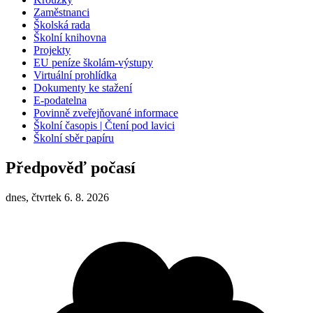
Zaměstnanci
Školská rada
Školní knihovna
Projekty
EU peníze školám-výstupy
Virtuální prohlídka
Dokumenty ke stažení
E-podatelna
Povinně zveřejňované informace
Školní časopis | Čtení pod lavici
Školní sběr papíru
Předpověď počasí
dnes, čtvrtek 6. 8. 2026