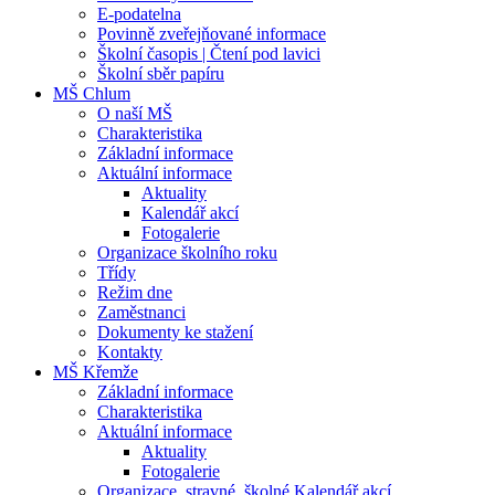
E-podatelna
Povinně zveřejňované informace
Školní časopis | Čtení pod lavici
Školní sběr papíru
MŠ Chlum
O naší MŠ
Charakteristika
Základní informace
Aktuální informace
Aktuality
Kalendář akcí
Fotogalerie
Organizace školního roku
Třídy
Režim dne
Zaměstnanci
Dokumenty ke stažení
Kontakty
MŠ Křemže
Základní informace
Charakteristika
Aktuální informace
Aktuality
Fotogalerie
Organizace, stravné, školné Kalendář akcí