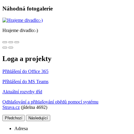
Náhodná fotogalerie
Hrajeme divadlo:-)
Loga a projekty
Přihlášení do Office 365
Příhlášení do MS Teams
Aktuální rozvrhy tříd
Odhlašování a přihlašování obědů pomocí systému
Strava.cz
(jídelna 4692)
Předchozí
Následující
Adresa