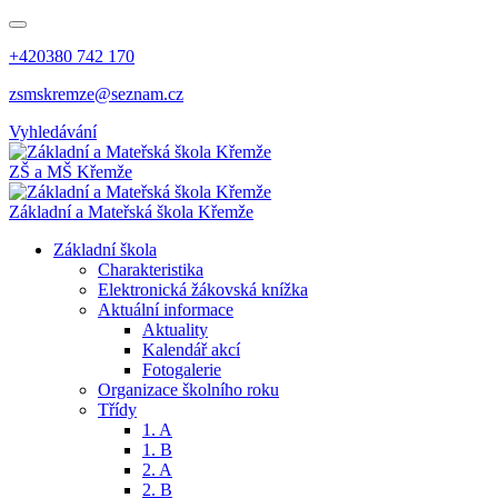
+420380 742 170
zsmskremze@seznam.cz
Vyhledávání
ZŠ a MŠ Křemže
Základní a Mateřská škola Křemže
Základní škola
Charakteristika
Elektronická žákovská knížka
Aktuální informace
Aktuality
Kalendář akcí
Fotogalerie
Organizace školního roku
Třídy
1. A
1. B
2. A
2. B