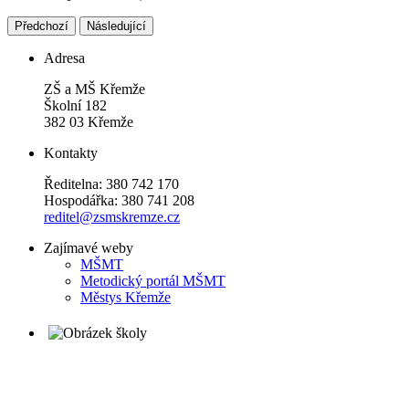
Předchozí
Následující
Adresa
ZŠ a MŠ Křemže
Školní 182
382 03 Křemže
Kontakty
Ředitelna: 380 742 170
Hospodářka: 380 741 208
reditel@zsmskremze.cz
Zajímavé weby
M
ŠMT
Metodický portál MŠMT
Městys Křemže