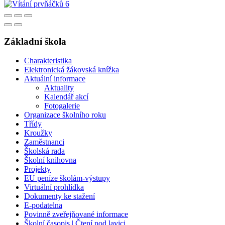
Základní škola
Charakteristika
Elektronická žákovská knížka
Aktuální informace
Aktuality
Kalendář akcí
Fotogalerie
Organizace školního roku
Třídy
Kroužky
Zaměstnanci
Školská rada
Školní knihovna
Projekty
EU peníze školám-výstupy
Virtuální prohlídka
Dokumenty ke stažení
E-podatelna
Povinně zveřejňované informace
Školní časopis | Čtení pod lavici