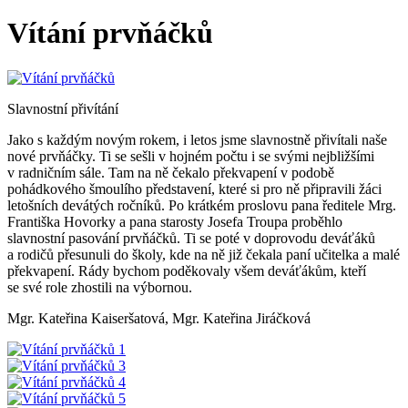
Vítání prvňáčků
Slavnostní přivítání
Jako s každým novým rokem, i letos jsme slavnostně přivítali naše
nové prvňáčky. Ti se sešli v hojném počtu i se svými nejbližšími
v radničním sále. Tam na ně čekalo překvapení v podobě
pohádkového šmoulího představení, které si pro ně připravili žáci
letošních devátých ročníků. Po krátkém proslovu pana ředitele Mrg.
Františka Hovorky a pana starosty Josefa Troupa proběhlo
slavnostní pasování prvňáčků. Ti se poté v doprovodu deváťáků
a rodičů přesunuli do školy, kde na ně již čekala paní učitelka a malé
překvapení. Rády bychom poděkovaly všem deváťákům, kteří
se své role zhostili na výbornou.
Mgr. Kateřina Kaiseršatová, Mgr. Kateřina Jiráčková