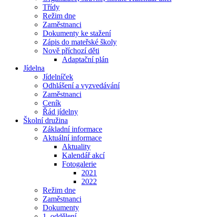
Třídy
Režim dne
Zaměstnanci
Dokumenty ke stažení
Zápis do mateřské školy
Nově příchozí děti
Adaptační plán
Jídelna
Jídelníček
Odhlášení a vyzvedávání
Zaměstnanci
Ceník
Řád jídelny
Školní družina
Základní informace
Aktuální informace
Aktuality
Kalendář akcí
Fotogalerie
2021
2022
Režim dne
Zaměstnanci
Dokumenty
1. oddělení