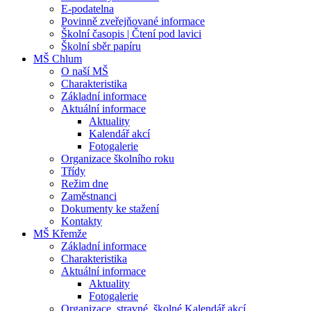
E-podatelna
Povinně zveřejňované informace
Školní časopis | Čtení pod lavici
Školní sběr papíru
MŠ Chlum
O naší MŠ
Charakteristika
Základní informace
Aktuální informace
Aktuality
Kalendář akcí
Fotogalerie
Organizace školního roku
Třídy
Režim dne
Zaměstnanci
Dokumenty ke stažení
Kontakty
MŠ Křemže
Základní informace
Charakteristika
Aktuální informace
Aktuality
Fotogalerie
Organizace, stravné, školné Kalendář akcí