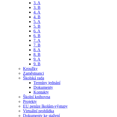
3. A
3. B
4. A
4. B
5. A
5. B
6. A
6. B
7. A
7. B
8. A
8. B
9. A
9. B
Kroužky
Zaměstnanci
Školská rada
Termíny jednání
Dokumenty
Kontakty
Školní knihovna
Projekty
EU peníze školám-výstupy
Virtuální prohlídka
Dokumenty ke stažení