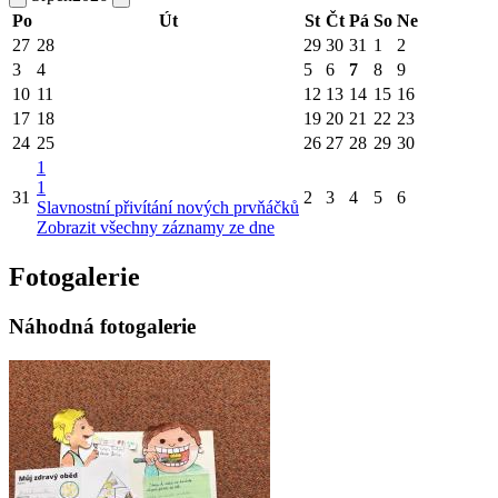
Po
Út
St
Čt
Pá
So
Ne
27
28
29
30
31
1
2
3
4
5
6
7
8
9
10
11
12
13
14
15
16
17
18
19
20
21
22
23
24
25
26
27
28
29
30
1
1
31
2
3
4
5
6
Slavnostní přivítání nových prvňáčků
Zobrazit všechny záznamy ze dne
Fotogalerie
Náhodná fotogalerie