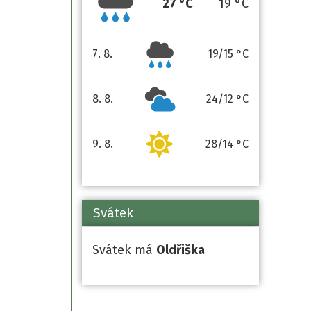
27 °C
19 °C
7. 8.
19/15 °C
pátek
8. 8.
24/12 °C
sobota
9. 8.
28/14 °C
neděle
Svátek
Svátek má
Oldřiška