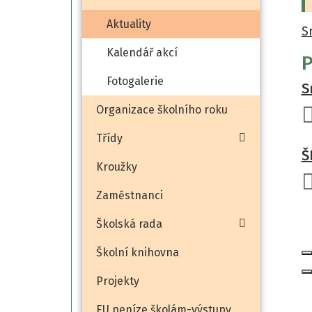
Aktuality
S
Kalendář akcí
P
Fotogalerie
S
Organizace školního roku
Třídy
Š
Kroužky
Zaměstnanci
Školská rada
Školní knihovna
Projekty
EU peníze školám-výstupy