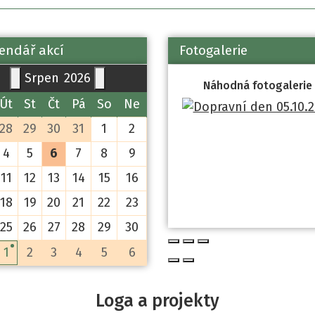
endář akcí
Fotogalerie
Srpen
2026
Náhodná fotogalerie
Út
St
Čt
Pá
So
Ne
28
29
30
31
1
2
4
5
6
7
8
9
11
12
13
14
15
16
18
19
20
21
22
23
25
26
27
28
29
30
1
2
3
4
5
6
Loga a projekty