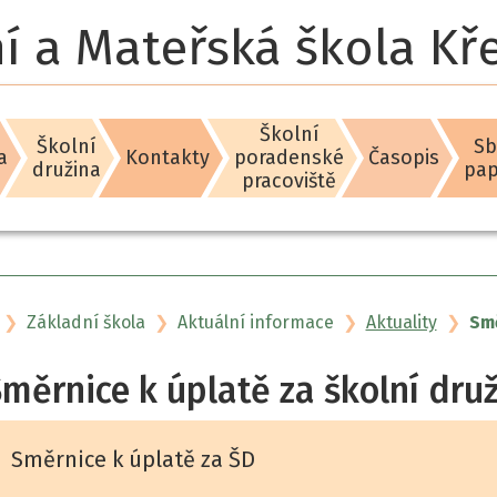
í a Mateřská škola K
Školní
Školní
Sb
a
Kontakty
poradenské
Časopis
družina
pap
pracoviště
Úvodní stránka
Základní škola
Aktuální informace
Aktuality
Smě
měrnice k úplatě za školní dru
Směrnice k úplatě za ŠD