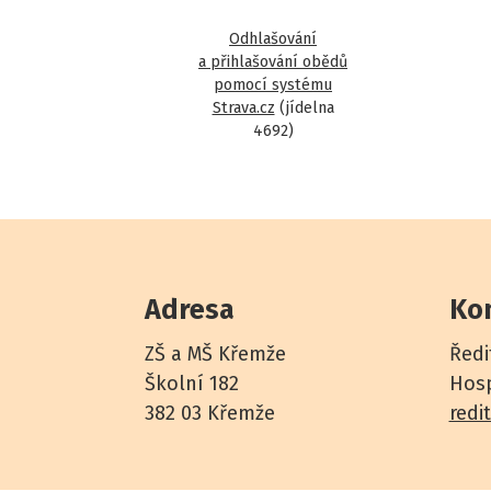
Odhlašování
a přihlašování obědů
pomocí systému
Strava.cz
(jídelna
4692)
Adresa
Ko
ZŠ a MŠ Křemže
Ředi
Školní 182
Hosp
382 03 Křemže
redi