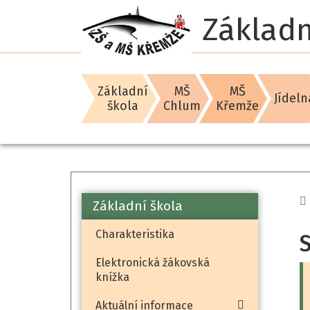
Základn
Základní
MŠ
MŠ
Jídeln
škola
Chlum
Křemže
Základní škola
Charakteristika
S
Elektronická žákovská
knížka
Aktuální informace