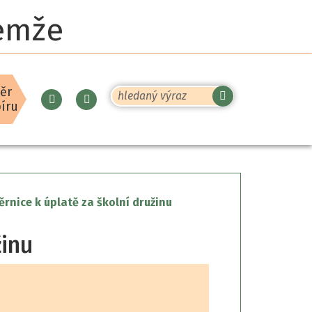
řemže
ěr
Hledaný výraz
íru
Mapa webu
Vytisknout
rozšířené vyhledávání
rnice k úplatě za školní družinu
žinu