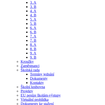
3. A
3. B
4. A
4. B
5. A
5. B
6. A
6. B
7. A
7. B
8. A
8. B
9. A
9. B
Kroužky
Zaměstnanci
Školská rada
Termíny jednání
Dokumenty
Kontakty
Školní knihovna
Projekty
EU peníze školám-výstupy
Virtuální prohlídka
Dokumenty ke stažení