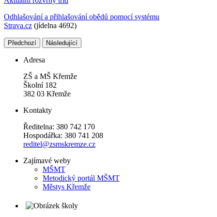
Aktuální rozvrhy tříd
Odhlašování a přihlašování obědů pomocí systému
Strava.cz
(jídelna 4692)
Předchozí
Následující
Adresa
ZŠ a MŠ Křemže
Školní 182
382 03 Křemže
Kontakty
Ředitelna: 380 742 170
Hospodářka: 380 741 208
reditel@zsmskremze.cz
Zajímavé weby
M
ŠMT
Metodický portál MŠMT
Městys Křemže