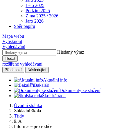
Jaro 2025
Léto 2025
Podzim 2025
Zima 2025 / 2026
Jaro 2026
Sběr papíru
Mapa webu
Vytisknout
Vyhledávání
Hledaný výraz
Hledat
rozšířené vyhledávání
Předchozí
Následující
Aktuální info
Bakaláři
Dokumenty ke stažení
Školská rada
Úvodní stránka
Základní škola
Třídy
9. A
Informace pro rodiče