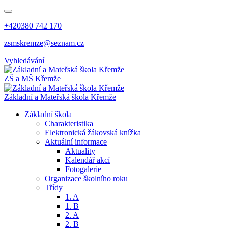
+420380 742 170
zsmskremze@seznam.cz
Vyhledávání
ZŠ a MŠ Křemže
Základní a Mateřská škola Křemže
Základní škola
Charakteristika
Elektronická žákovská knížka
Aktuální informace
Aktuality
Kalendář akcí
Fotogalerie
Organizace školního roku
Třídy
1. A
1. B
2. A
2. B