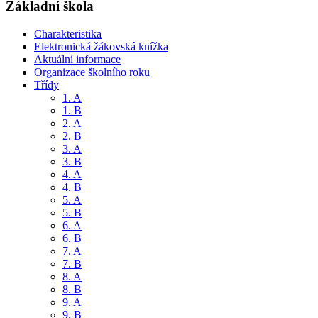
Základní škola
Charakteristika
Elektronická žákovská knížka
Aktuální informace
Organizace školního roku
Třídy
1. A
1. B
2. A
2. B
3. A
3. B
4. A
4. B
5. A
5. B
6. A
6. B
7. A
7. B
8. A
8. B
9. A
9. B