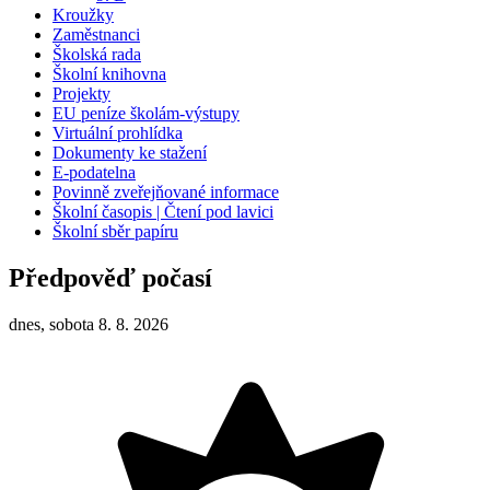
Kroužky
Zaměstnanci
Školská rada
Školní knihovna
Projekty
EU peníze školám-výstupy
Virtuální prohlídka
Dokumenty ke stažení
E-podatelna
Povinně zveřejňované informace
Školní časopis | Čtení pod lavici
Školní sběr papíru
Předpověď počasí
dnes, sobota 8. 8. 2026