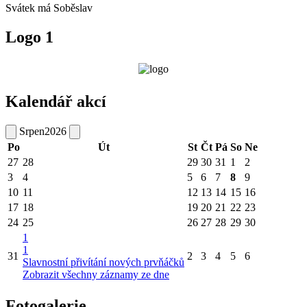
Svátek má
Soběslav
Logo 1
Kalendář akcí
Srpen
2026
Po
Út
St
Čt
Pá
So
Ne
27
28
29
30
31
1
2
3
4
5
6
7
8
9
10
11
12
13
14
15
16
17
18
19
20
21
22
23
24
25
26
27
28
29
30
1
1
31
2
3
4
5
6
Slavnostní přivítání nových prvňáčků
Zobrazit všechny záznamy ze dne
Fotogalerie