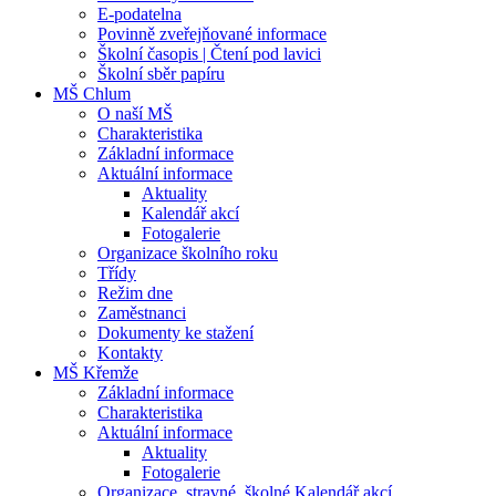
E-podatelna
Povinně zveřejňované informace
Školní časopis | Čtení pod lavici
Školní sběr papíru
MŠ Chlum
O naší MŠ
Charakteristika
Základní informace
Aktuální informace
Aktuality
Kalendář akcí
Fotogalerie
Organizace školního roku
Třídy
Režim dne
Zaměstnanci
Dokumenty ke stažení
Kontakty
MŠ Křemže
Základní informace
Charakteristika
Aktuální informace
Aktuality
Fotogalerie
Organizace, stravné, školné Kalendář akcí