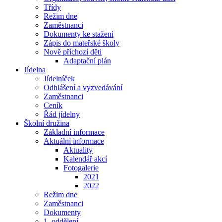
Třídy
Režim dne
Zaměstnanci
Dokumenty ke stažení
Zápis do mateřské školy
Nově příchozí děti
Adaptační plán
Jídelna
Jídelníček
Odhlášení a vyzvedávání
Zaměstnanci
Ceník
Řád jídelny
Školní družina
Základní informace
Aktuální informace
Aktuality
Kalendář akcí
Fotogalerie
2021
2022
Režim dne
Zaměstnanci
Dokumenty
1. oddělení