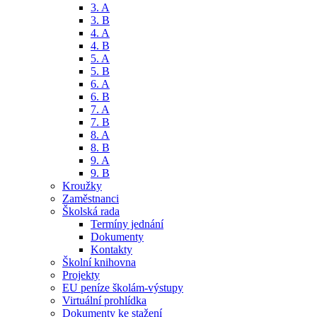
3. A
3. B
4. A
4. B
5. A
5. B
6. A
6. B
7. A
7. B
8. A
8. B
9. A
9. B
Kroužky
Zaměstnanci
Školská rada
Termíny jednání
Dokumenty
Kontakty
Školní knihovna
Projekty
EU peníze školám-výstupy
Virtuální prohlídka
Dokumenty ke stažení