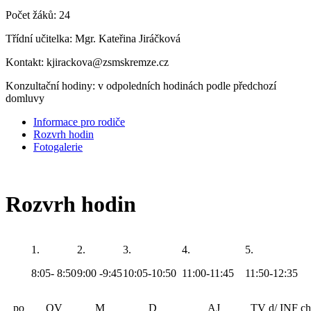
Počet žáků: 24
Třídní učitelka: Mgr. Kateřina Jiráčková
Kontakt: kjirackova@zsmskremze.cz
Konzultační hodiny: v odpoledních hodinách podle předchozí
domluvy
Informace pro rodiče
Rozvrh hodin
Fotogalerie
Rozvrh hodin
1.
2.
3.
4.
5.
8:05- 8:50
9:00 -9:45
10:05-10:50
11:00-11:45
11:50-12:35
po
OV
M
D
AJ
TV d/ INF ch