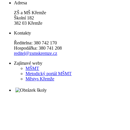
Adresa
ZŠ a MŠ Křemže
Školní 182
382 03 Křemže
Kontakty
Ředitelna: 380 742 170
Hospodářka: 380 741 208
reditel@zsmskremze.cz
Zajímavé weby
M
ŠMT
Metodický portál MŠMT
Městys Křemže