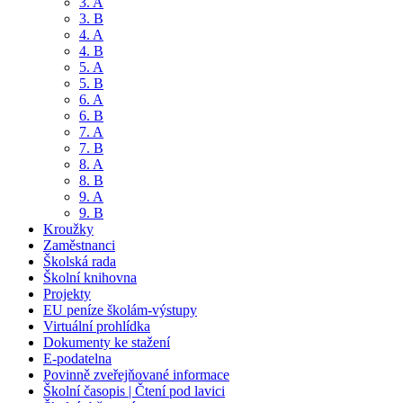
3. A
3. B
4. A
4. B
5. A
5. B
6. A
6. B
7. A
7. B
8. A
8. B
9. A
9. B
Kroužky
Zaměstnanci
Školská rada
Školní knihovna
Projekty
EU peníze školám-výstupy
Virtuální prohlídka
Dokumenty ke stažení
E-podatelna
Povinně zveřejňované informace
Školní časopis | Čtení pod lavici