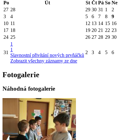
Po
Út
St
Čt
Pá
So
Ne
27
28
29
30
31
1
2
3
4
5
6
7
8
9
10
11
12
13
14
15
16
17
18
19
20
21
22
23
24
25
26
27
28
29
30
1
1
31
2
3
4
5
6
Slavnostní přivítání nových prvňáčků
Zobrazit všechny záznamy ze dne
Fotogalerie
Náhodná fotogalerie