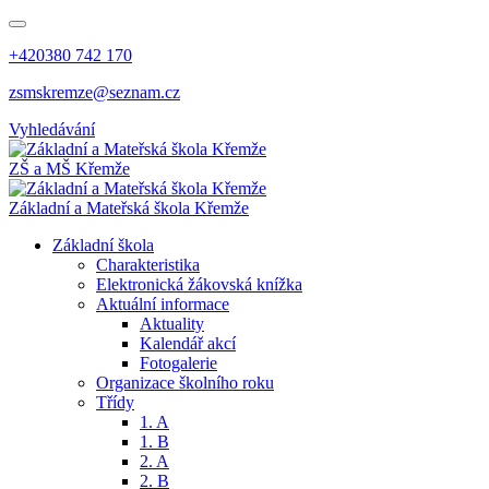
+420380 742 170
zsmskremze@seznam.cz
Vyhledávání
ZŠ a MŠ Křemže
Základní a Mateřská škola Křemže
Základní škola
Charakteristika
Elektronická žákovská knížka
Aktuální informace
Aktuality
Kalendář akcí
Fotogalerie
Organizace školního roku
Třídy
1. A
1. B
2. A
2. B