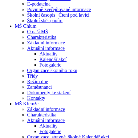
E-podatelna
Povinně zveřejňované informace
Školní časopis | Čtení pod lavici
Školní sběr papíru
MŠ Chlum
O naší MŠ
Charakteristika
Základní informace
Aktuální informace
Aktuality
Kalendář akcí
Fotogalerie
Organizace školního roku
Třídy
Režim dne
Zaměstnanci
Dokumenty ke stažení
Kontakty
MŠ Křemže
Základní informace
Charakteristika
Aktuální informace
Aktuality
Fotogalerie
Organizace, stravné, školné Kalendář akcí