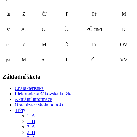
út
Z
ČJ
F
Př
M
st
AJ
ČJ
ČJ
PČ ch/d
D
čt
Z
M
ČJ
Př
OV
pá
M
AJ
F
ČJ
VV
Základní škola
Charakteristika
Elektronická žákovská knížka
Aktuální informace
Organizace školního roku
Třídy
1. A
1. B
2. A
2. B