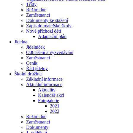
Třídy
Režim dne
Zaměstnanci
Dokumenty ke stažení
Zápis do mateřské školy
Nově příchozí děti
Adaptační plán
Jídelna
Jídelníček
Odhlášení a vyzvedávání
Zaměstnanci
Ceník
Řád jídelny
Školní družina
Základní informace
Aktuální informace
Aktuality
Kalendář akcí
Fotogalerie
2021
2022
Režim dne
Zaměstnanci
Dokumenty
1. oddělení