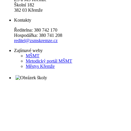
Školní 182
382 03 Křemže
Kontakty
Ředitelna: 380 742 170
Hospodářka: 380 741 208
reditel@zsmskremze.cz
Zajímavé weby
M
ŠMT
Metodický portál MŠMT
Městys Křemže