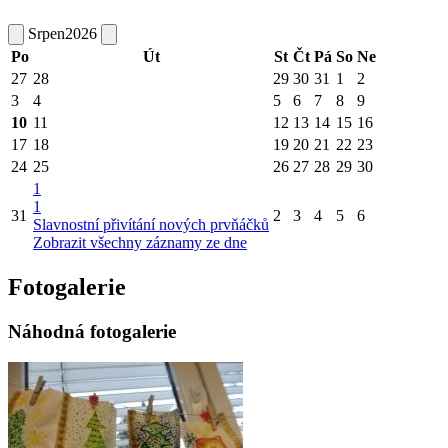
Srpen
2026
Po
Út
St
Čt
Pá
So
Ne
27
28
29
30
31
1
2
3
4
5
6
7
8
9
10
11
12
13
14
15
16
17
18
19
20
21
22
23
24
25
26
27
28
29
30
1
1
31
2
3
4
5
6
Slavnostní přivítání nových prvňáčků
Zobrazit všechny záznamy ze dne
Fotogalerie
Náhodná fotogalerie