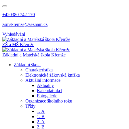
+420380 742 170
zsmskremze@seznam.cz
Vyhledávání
ZŠ a MŠ Křemže
Základní a Mateřská škola Křemže
Základní škola
Charakteristika
Elektronická žákovská knížka
Aktuální informace
Aktuality
Kalendář akcí
Fotogalerie
Organizace školního roku
Třídy
1. A
1. B
2. A
2. B