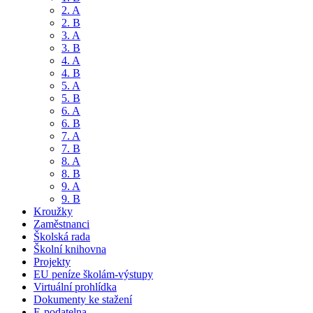
2. A
2. B
3. A
3. B
4. A
4. B
5. A
5. B
6. A
6. B
7. A
7. B
8. A
8. B
9. A
9. B
Kroužky
Zaměstnanci
Školská rada
Školní knihovna
Projekty
EU peníze školám-výstupy
Virtuální prohlídka
Dokumenty ke stažení
E-podatelna