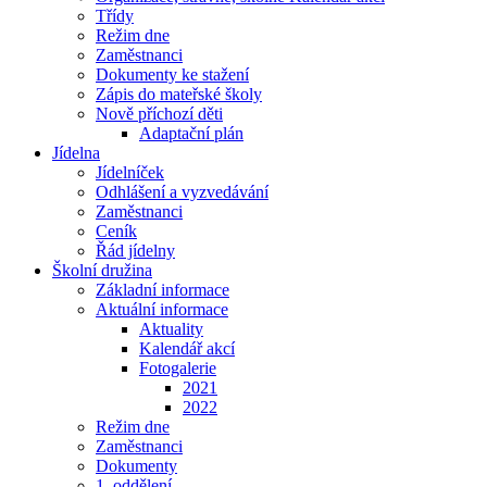
Třídy
Režim dne
Zaměstnanci
Dokumenty ke stažení
Zápis do mateřské školy
Nově příchozí děti
Adaptační plán
Jídelna
Jídelníček
Odhlášení a vyzvedávání
Zaměstnanci
Ceník
Řád jídelny
Školní družina
Základní informace
Aktuální informace
Aktuality
Kalendář akcí
Fotogalerie
2021
2022
Režim dne
Zaměstnanci
Dokumenty
1. oddělení