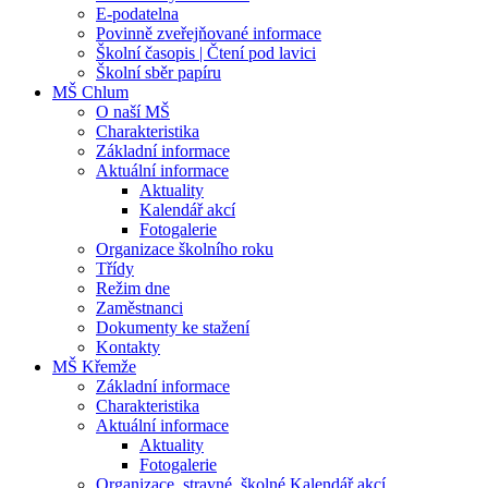
E-podatelna
Povinně zveřejňované informace
Školní časopis | Čtení pod lavici
Školní sběr papíru
MŠ Chlum
O naší MŠ
Charakteristika
Základní informace
Aktuální informace
Aktuality
Kalendář akcí
Fotogalerie
Organizace školního roku
Třídy
Režim dne
Zaměstnanci
Dokumenty ke stažení
Kontakty
MŠ Křemže
Základní informace
Charakteristika
Aktuální informace
Aktuality
Fotogalerie
Organizace, stravné, školné Kalendář akcí