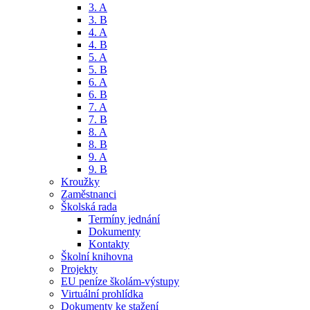
3. A
3. B
4. A
4. B
5. A
5. B
6. A
6. B
7. A
7. B
8. A
8. B
9. A
9. B
Kroužky
Zaměstnanci
Školská rada
Termíny jednání
Dokumenty
Kontakty
Školní knihovna
Projekty
EU peníze školám-výstupy
Virtuální prohlídka
Dokumenty ke stažení