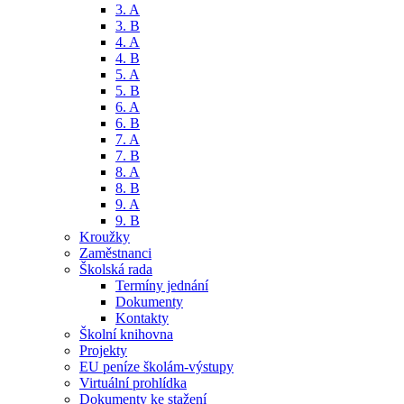
3. A
3. B
4. A
4. B
5. A
5. B
6. A
6. B
7. A
7. B
8. A
8. B
9. A
9. B
Kroužky
Zaměstnanci
Školská rada
Termíny jednání
Dokumenty
Kontakty
Školní knihovna
Projekty
EU peníze školám-výstupy
Virtuální prohlídka
Dokumenty ke stažení