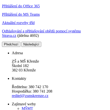
Přihlášení do Office 365
Příhlášení do MS Teams
Aktuální rozvrhy tříd
Odhlašování a přihlašování obědů pomocí systému
Strava.cz
(jídelna 4692)
Předchozí
Následující
Adresa
ZŠ a MŠ Křemže
Školní 182
382 03 Křemže
Kontakty
Ředitelna: 380 742 170
Hospodářka: 380 741 208
reditel@zsmskremze.cz
Zajímavé weby
M
ŠMT