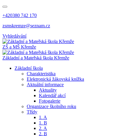
+420380 742 170
zsmskremze@seznam.cz
Vyhledávání
ZŠ a MŠ Křemže
Základní a Mateřská škola Křemže
Základní škola
Charakteristika
Elektronická žákovská knížka
Aktuální informace
Aktuality
Kalendář akcí
Fotogalerie
Organizace školního roku
Třídy
1. A
1. B
2. A
2. B