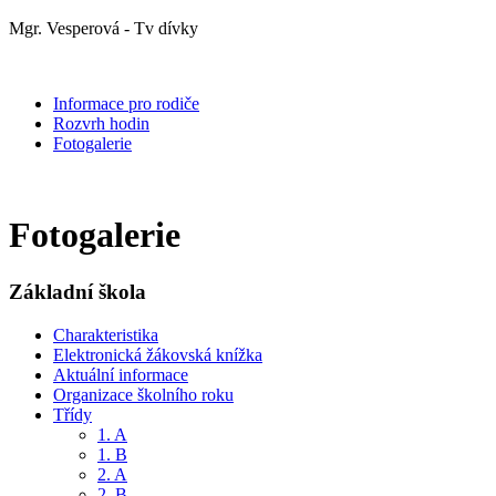
Mgr. Vesperová - Tv dívky
Informace pro rodiče
Rozvrh hodin
Fotogalerie
Fotogalerie
Základní škola
Charakteristika
Elektronická žákovská knížka
Aktuální informace
Organizace školního roku
Třídy
1. A
1. B
2. A
2. B