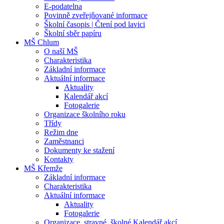
E-podatelna
Povinně zveřejňované informace
Školní časopis | Čtení pod lavici
Školní sběr papíru
MŠ Chlum
O naší MŠ
Charakteristika
Základní informace
Aktuální informace
Aktuality
Kalendář akcí
Fotogalerie
Organizace školního roku
Třídy
Režim dne
Zaměstnanci
Dokumenty ke stažení
Kontakty
MŠ Křemže
Základní informace
Charakteristika
Aktuální informace
Aktuality
Fotogalerie
Organizace, stravné, školné Kalendář akcí