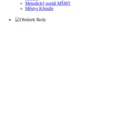
Metodický portál MŠMT
Městys Křemže