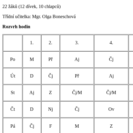
22 žáků (12 dívek, 10 chlapců)
Třídní učitelka: Mgr. Olga Boneschová
Rozvrh hodin
1.
2.
3.
4.
Po
M
Př
Aj
Čj
Út
D
Čj
Př
Aj
St
Aj
Z
Čj/M
Čj/M
Čt
D
Nj
Čj
Ov
Pá
Čj
F
M
Z