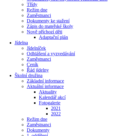
Třídy
Režim dne
Zaměstnanci
Dokumenty ke stažení
Zápis do mateřské školy
Nově příchozí děti
Adaptační plán
Jídelna
Jídelníček
Odhlášení a vyzvedávání
Zaměstnanci
Ceník
Řád jídelny
Školní družina
Základní informace
Aktuální informace
Aktuality
Kalendář akcí
Fotogalerie
2021
2022
Režim dne
Zaměstnanci
Dokumenty
1. oddělení