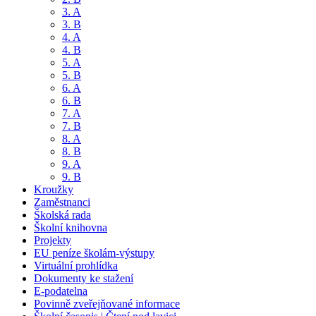
3. A
3. B
4. A
4. B
5. A
5. B
6. A
6. B
7. A
7. B
8. A
8. B
9. A
9. B
Kroužky
Zaměstnanci
Školská rada
Školní knihovna
Projekty
EU peníze školám-výstupy
Virtuální prohlídka
Dokumenty ke stažení
E-podatelna
Povinně zveřejňované informace