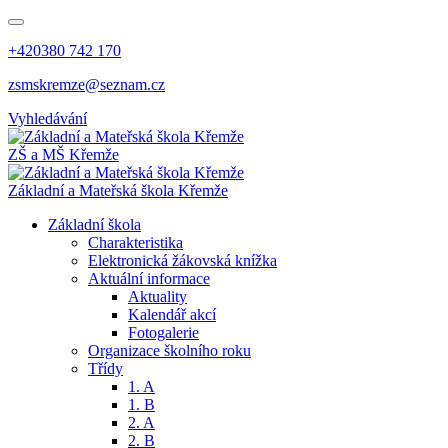
+420380 742 170
zsmskremze@seznam.cz
Vyhledávání
ZŠ a MŠ Křemže
Základní a Mateřská škola Křemže
Základní škola
Charakteristika
Elektronická žákovská knížka
Aktuální informace
Aktuality
Kalendář akcí
Fotogalerie
Organizace školního roku
Třídy
1. A
1. B
2. A
2. B