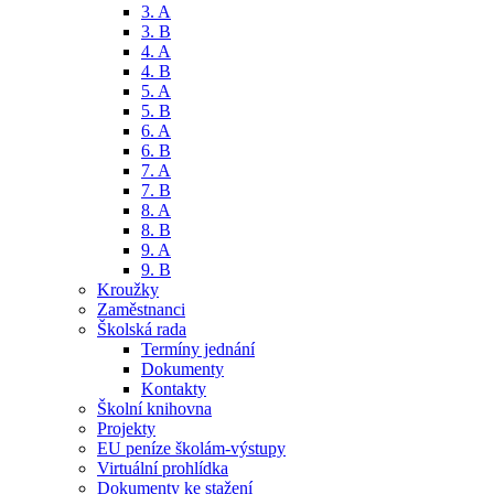
3. A
3. B
4. A
4. B
5. A
5. B
6. A
6. B
7. A
7. B
8. A
8. B
9. A
9. B
Kroužky
Zaměstnanci
Školská rada
Termíny jednání
Dokumenty
Kontakty
Školní knihovna
Projekty
EU peníze školám-výstupy
Virtuální prohlídka
Dokumenty ke stažení