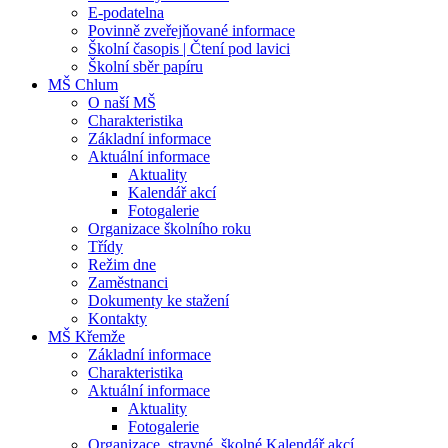
E-podatelna
Povinně zveřejňované informace
Školní časopis | Čtení pod lavici
Školní sběr papíru
MŠ Chlum
O naší MŠ
Charakteristika
Základní informace
Aktuální informace
Aktuality
Kalendář akcí
Fotogalerie
Organizace školního roku
Třídy
Režim dne
Zaměstnanci
Dokumenty ke stažení
Kontakty
MŠ Křemže
Základní informace
Charakteristika
Aktuální informace
Aktuality
Fotogalerie
Organizace, stravné, školné Kalendář akcí