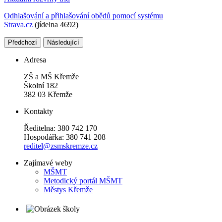
Odhlašování a přihlašování obědů pomocí systému
Strava.cz
(jídelna 4692)
Předchozí
Následující
Adresa
ZŠ a MŠ Křemže
Školní 182
382 03 Křemže
Kontakty
Ředitelna: 380 742 170
Hospodářka: 380 741 208
reditel@zsmskremze.cz
Zajímavé weby
M
ŠMT
Metodický portál MŠMT
Městys Křemže