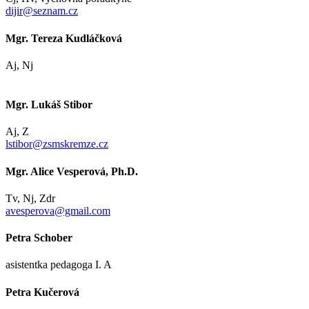
dijir@seznam.cz
Mgr. Tereza Kudláčková
Aj, Nj
Mgr. Lukáš Stibor
Aj, Z
lstibor@zsmskremze.cz
Mgr. Alice Vesperová, Ph.D.
Tv, Nj, Zdr
avesperova@gmail.com
Petra Schober
asistentka pedagoga I. A
Petra Kučerová