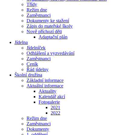
Třídy
Režim dne
Zaměstnanci
Dokumenty ke stažení
Zápis do mateřské školy
Nově příchozí děti
Adaptační plán
Jídelna
Jídelníček
Odhlášení a vyzvedávání
Zaměstnanci
Ceník
Řád jídelny
Školní družina
Základní informace
Aktuální informace
Aktuality
Kalendář akcí
Fotogalerie
2021
2022
Režim dne
Zaměstnanci
Dokumenty
1. oddělení