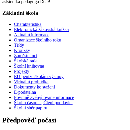
asistentka pedagoga IX. B
Základní škola
Charakteristika
Elektronická žákovská knížka
Aktuální informace
Organizace školního roku
Třídy
Kroužky
Zaměstnanci
Školská rada
Školní knihovna
Projekty
EU peníze školám-výstupy
Virtuální prohlídka
Dokumenty ke stažení
E-podatelna
Povinně zveřejňované informace
Školní časopis | Čtení pod lavici
Školní sběr papíru
Předpověď počasí