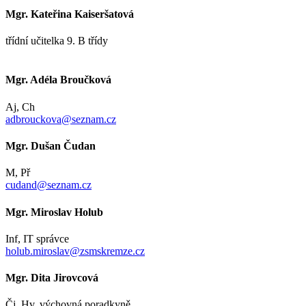
Mgr. Kateřina Kaiseršatová
třídní učitelka 9. B třídy
Mgr. Adéla Broučková
Aj, Ch
adbrouckova@seznam.cz
Mgr. Dušan Čudan
M, Př
cudand@seznam.cz
Mgr. Miroslav Holub
Inf, IT správce
holub.miroslav@zsmskremze.cz
Mgr. Dita Jirovcová
Čj, Hv, výchovná poradkyně