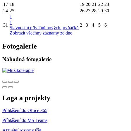
17
18
19
20
21
22
23
24
25
26
27
28
29
30
1
1
31
2
3
4
5
6
Slavnostní přivítání nových prvňáčků
Zobrazit všechny záznamy ze dne
Fotogalerie
Náhodná fotogalerie
Loga a projekty
Přihlášení do Office 365
Příhlášení do MS Teams
Aktuální rozvrhy tříd