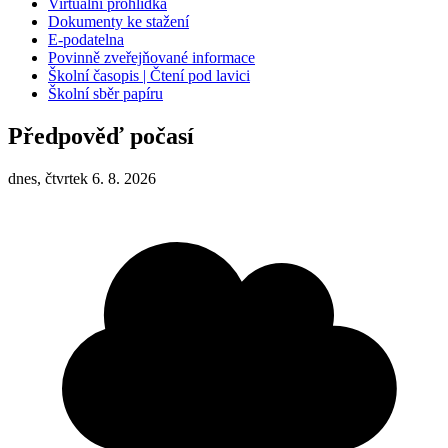
Virtuální prohlídka
Dokumenty ke stažení
E-podatelna
Povinně zveřejňované informace
Školní časopis | Čtení pod lavici
Školní sběr papíru
Předpověď počasí
dnes, čtvrtek 6. 8. 2026