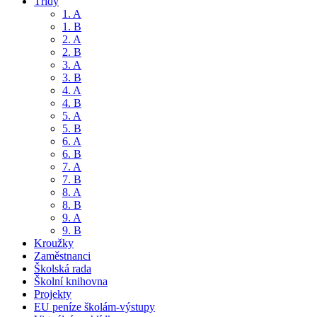
Třídy
1. A
1. B
2. A
2. B
3. A
3. B
4. A
4. B
5. A
5. B
6. A
6. B
7. A
7. B
8. A
8. B
9. A
9. B
Kroužky
Zaměstnanci
Školská rada
Školní knihovna
Projekty
EU peníze školám-výstupy