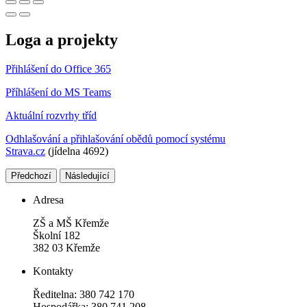
Loga a projekty
Přihlášení do Office 365
Příhlášení do MS Teams
Aktuální rozvrhy tříd
Odhlašování a přihlašování obědů pomocí systému
Strava.cz
(jídelna 4692)
Předchozí
Následující
Adresa
ZŠ a MŠ Křemže
Školní 182
382 03 Křemže
Kontakty
Ředitelna: 380 742 170
Hospodářka: 380 741 208