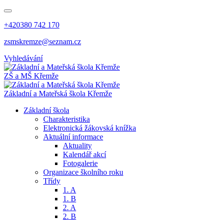
+420380 742 170
zsmskremze@seznam.cz
Vyhledávání
ZŠ a MŠ Křemže
Základní a Mateřská škola Křemže
Základní škola
Charakteristika
Elektronická žákovská knížka
Aktuální informace
Aktuality
Kalendář akcí
Fotogalerie
Organizace školního roku
Třídy
1. A
1. B
2. A
2. B