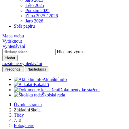
Jaro 2025
Léto 2025
Podzim 2025
Zima 2025 / 2026
Jaro 2026
Sběr papíru
Mapa webu
Vytisknout
Vyhledávání
Hledaný výraz
Hledat
rozšířené vyhledávání
Předchozí
Následující
Aktuální info
Bakaláři
Dokumenty ke stažení
Školská rada
Úvodní stránka
Základní škola
Třídy
7. B
Fotogalerie