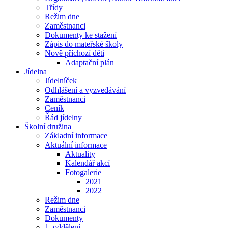
Třídy
Režim dne
Zaměstnanci
Dokumenty ke stažení
Zápis do mateřské školy
Nově příchozí děti
Adaptační plán
Jídelna
Jídelníček
Odhlášení a vyzvedávání
Zaměstnanci
Ceník
Řád jídelny
Školní družina
Základní informace
Aktuální informace
Aktuality
Kalendář akcí
Fotogalerie
2021
2022
Režim dne
Zaměstnanci
Dokumenty
1. oddělení