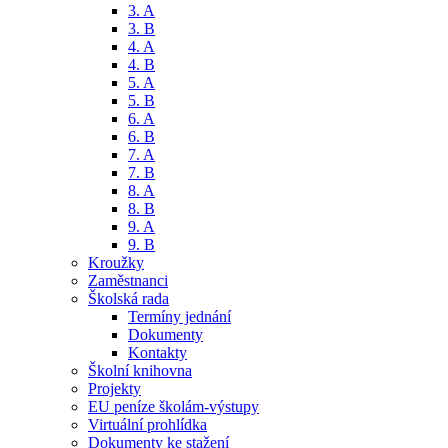
3. A
3. B
4. A
4. B
5. A
5. B
6. A
6. B
7. A
7. B
8. A
8. B
9. A
9. B
Kroužky
Zaměstnanci
Školská rada
Termíny jednání
Dokumenty
Kontakty
Školní knihovna
Projekty
EU peníze školám-výstupy
Virtuální prohlídka
Dokumenty ke stažení