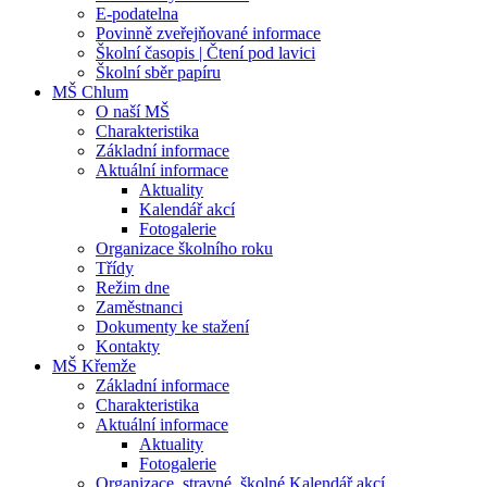
E-podatelna
Povinně zveřejňované informace
Školní časopis | Čtení pod lavici
Školní sběr papíru
MŠ Chlum
O naší MŠ
Charakteristika
Základní informace
Aktuální informace
Aktuality
Kalendář akcí
Fotogalerie
Organizace školního roku
Třídy
Režim dne
Zaměstnanci
Dokumenty ke stažení
Kontakty
MŠ Křemže
Základní informace
Charakteristika
Aktuální informace
Aktuality
Fotogalerie
Organizace, stravné, školné Kalendář akcí