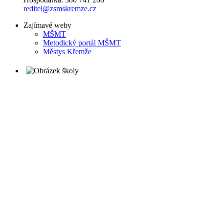
reditel@zsmskremze.cz
Zajímavé weby
M
ŠMT
Metodický portál MŠMT
Městys Křemže